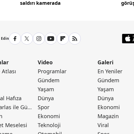
saldırı kamerada
görüş
p Edin
lar
Video
Galeri
Atlası
Programlar
En Yeniler
Gündem
Gündem
Yaşam
Yaşam
l Hafıza
Dünya
Dünya
Canan Barlas ile Gündem
Spor
Ekonomi
n
Ekonomi
Magazin
t Meselesi
Teknoloji
Viral
tname
Otomobil
Spor