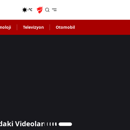
-°C
noloji
Televizyon
Otomobil
daki Videolar