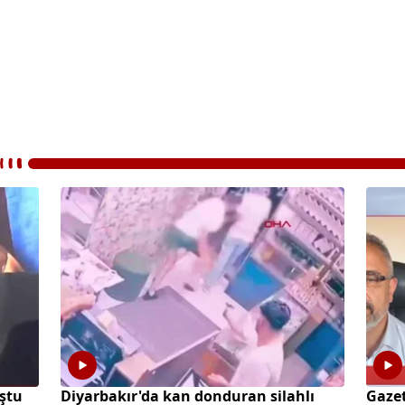
ştu
Diyarbakır'da kan donduran silahlı
Gazet