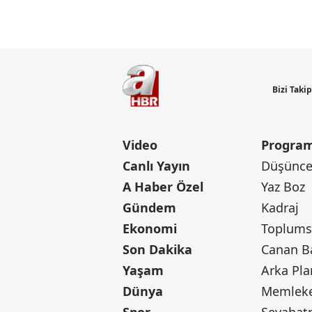
Bizi Taki
Video
Program
Canlı Yayın
Düşünce 
A Haber Özel
Yaz Boz
Gündem
Kadraj
Ekonomi
Toplumsa
Son Dakika
Yaşam
Arka Pla
Dünya
Memleke
Spor
Seyaha