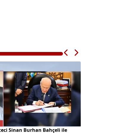
eci Sinan Burhan Bahçeli ile
SpaceX roketi Ay'a 