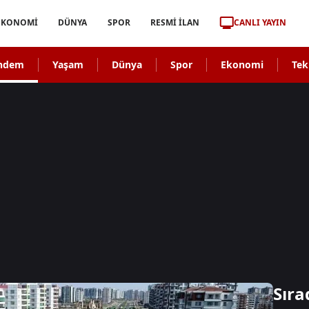
CANLI YAYIN
EKONOMİ
DÜNYA
SPOR
RESMİ İLAN
ndem
Yaşam
Dünya
Spor
Ekonomi
Tek
Sıra