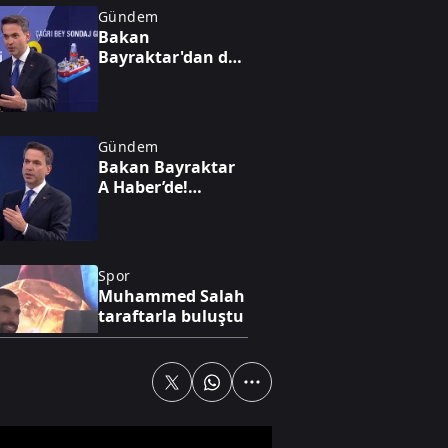
Gündem
Bakan
Bayraktar'dan dev
enerji vizyonu!
Nükleerde 2030
hedefi, altında 1,4
trilyon dolarlık
Gündem
hazine
Bakan Bayraktar
A Haber’de!
Petrolün yeni
rotası Türkiye: Dev
anlaşmayla
milyarlarca
Spor
dolarlık hamle
Muhammed Salah
taraftarla buluştu
Gündem
Bakan Bayraktar
A Haber’de!