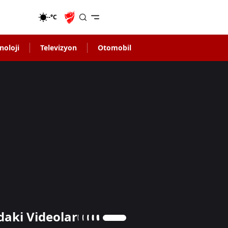
-°C
noloji
Televizyon
Otomobil
daki Videolar