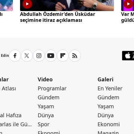
lı
Abdullah Özdemir'den Üsküdar
Var M
seçimine itiraz açıklaması
güld
p Edin
lar
Video
Galeri
Atlası
Programlar
En Yeniler
Gündem
Gündem
Yaşam
Yaşam
l Hafıza
Dünya
Dünya
Canan Barlas ile Gündem
Spor
Ekonomi
n
Ekonomi
Magazin