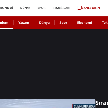
CANLI YAYIN
EKONOMİ
DÜNYA
SPOR
RESMİ İLAN
ndem
Yaşam
Dünya
Spor
Ekonomi
Tek
Sıra