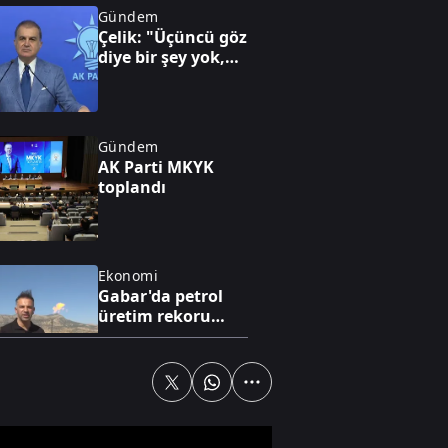
Gündem
Çelik: "Üçüncü göz
diye bir şey yok,
sadece milli göz
vardır"
Gündem
AK Parti MKYK
toplandı
Ekonomi
Gabar'da petrol
üretim rekoru
kırıldı
Dünya
İsrail mahkemesi
Ben Gvir'e "dur"