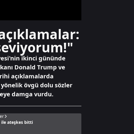
dedi
Ekonomi
açıklamalar:
Ateşkes beklentisi
piyasaları
 seviyorum!"
hareketlendirdi
vesi'nin ikinci gününde
Dünya
aşkanı Donald Trump ve
Hürmüz
rihi açıklamalarda
Boğazı'nda 60
günlük geçici
 yönelik övgü dolu sözler
anlaşma
irveye damga vurdu.
er
ile ateşkes bitti