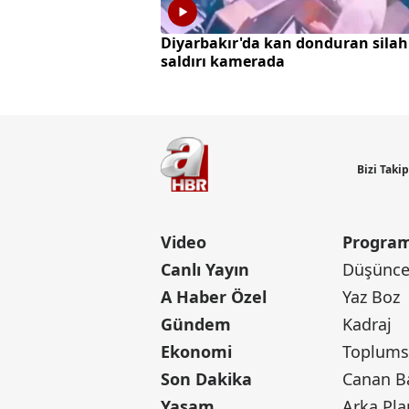
Diyarbakır'da kan donduran silah
saldırı kamerada
Bizi Taki
Video
Program
Canlı Yayın
Düşünce 
A Haber Özel
Yaz Boz
Gündem
Kadraj
Ekonomi
Toplumsa
Son Dakika
Yaşam
Arka Pla