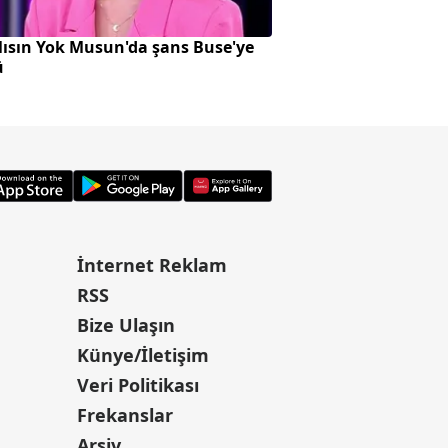
ısın Yok Musun'da şans Buse'ye
Küçükçekmece'deki
ü
görüntüleri ortaya 
İnternet Reklam
RSS
Bize Ulaşın
Künye/İletişim
Veri Politikası
Frekanslar
Arşiv