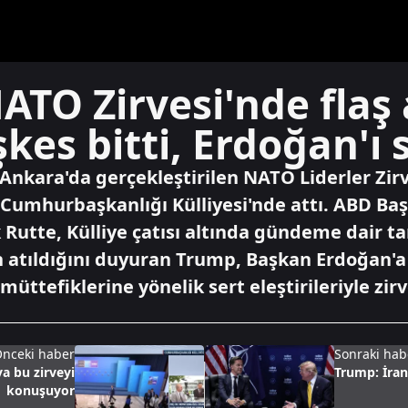
TO Zirvesi'nde flaş 
eşkes bitti, Erdoğan'ı
 Ankara'da gerçekleştirilen NATO Liderler Zir
 Cumhurbaşkanlığı Külliyesi'nde attı. ABD B
Rutte, Külliye çatısı altında gündeme dair ta
n atıldığını duyuran Trump, Başkan Erdoğan'a
müttefiklerine yönelik sert eleştirileriyle z
nceki haber
Sonraki hab
a bu zirveyi
Trump: İran 
konuşuyor