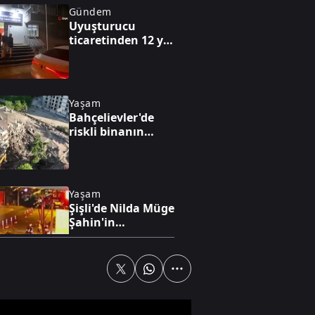
Gündem
Uyuşturucu
ticaretinden 12 yıl
6 ay kesinleşmiş
hapisle aranan
şahıs yakalandı
Yaşam
Bahçelievler'de
riskli binanın
kontrollü
yıkımına başlandı
Yaşam
Şişli'de Nilda Müge
Şahin'in
öldürüldüğü
anların güvenlik
kamerası
görüntüleri ortaya
Dünya
çıktı
SpaceX roketi Ay'a
çarptı, dev krater