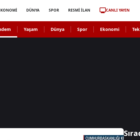
CANLI YAYIN
EKONOMİ
DÜNYA
SPOR
RESMİ İLAN
ndem
Yaşam
Dünya
Spor
Ekonomi
Tek
Sıra