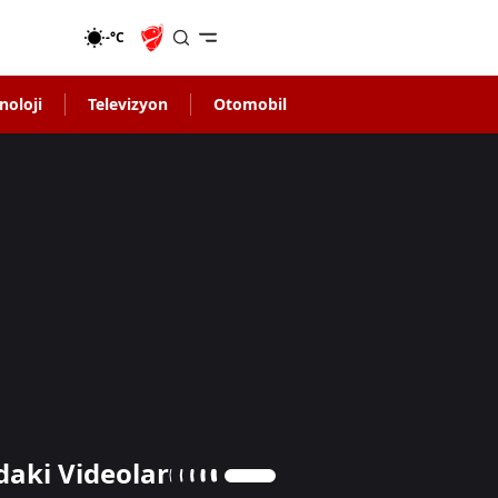
-°C
noloji
Televizyon
Otomobil
daki Videolar