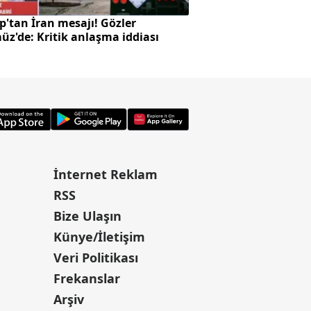
'tan İran mesajı! Gözler
Alman komutandan
z'de: Kritik anlaşma iddiası
uyarısı: "50 yıl nük
yaşayabiliriz"
İnternet Reklam
RSS
Bize Ulaşın
Künye/İletişim
Veri Politikası
Frekanslar
Arşiv