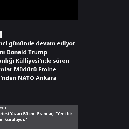
oluştu
Yaşam
n
Adana'da trafikte
testereyle saldırı
anı kamerada
inci gününde devam ediyor.
anı Donald Trump
ığı Külliyesi'nde süren
Yaşam
Seyir halindeki
gramlar Müdürü Emine
motosiklet alev
si'nden NATO Ankara
alev yandı
er
tesi Yazarı Bülent Erandaç: "Yeni bir
i kuruluyor."