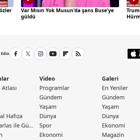
özler
Var Mısın Yok Musun'da şans Buse'ye
Trump
güldü
Hürmü
p Edin
lar
Video
Galeri
Atlası
Programlar
En Yeniler
Gündem
Gündem
Yaşam
Yaşam
l Hafıza
Dünya
Dünya
Canan Barlas ile Gündem
Spor
Ekonomi
n
Ekonomi
Magazin