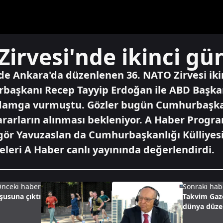
Zirvesi'nde ikinci gü
de Ankara'da düzenlenen 36. NATO Zirvesi ik
rbaşkanı Recep Tayyip Erdoğan ile ABD Başk
 damga vurmuştu. Gözler bugün Cumhurbaşkanl
 kararların alınması bekleniyor. A Haber Pro
ngör Yavuzaslan da Cumhurbaşkanlığı Külliye
meleri A Haber canlı yayınında değerlendirdi.
nceki haber
Sonraki hab
şusuna çıktı
Takvim Gaze
dünya düzen