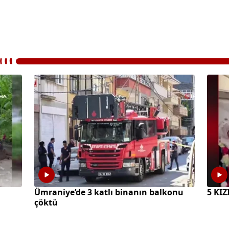
Ümraniye’de 3 katlı binanın balkonu
5 KI
çöktü