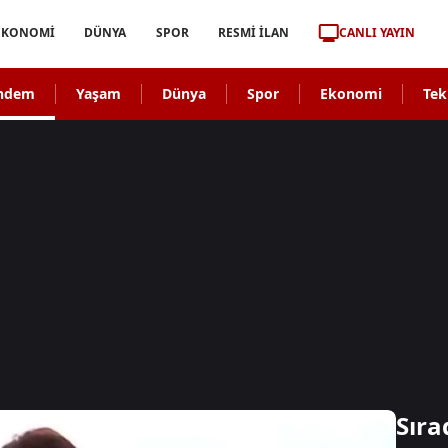
CANLI YAYIN
EKONOMİ
DÜNYA
SPOR
RESMİ İLAN
ndem
Yaşam
Dünya
Spor
Ekonomi
Tek
Sıra