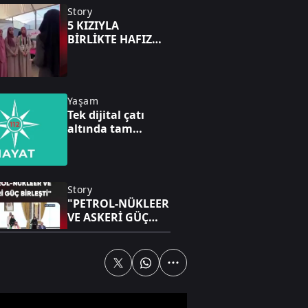
Story
5 KIZIYLA
BİRLİKTE HAFIZ
OLDU
Yaşam
Tek dijital çatı
altında tam
güvenlik
Story
"PETROL-NÜKLEER
VE ASKERİ GÜÇ
BİRLEŞTİ"
Dünya
Pentagon'dan yeni
UFO dosyaları! 41