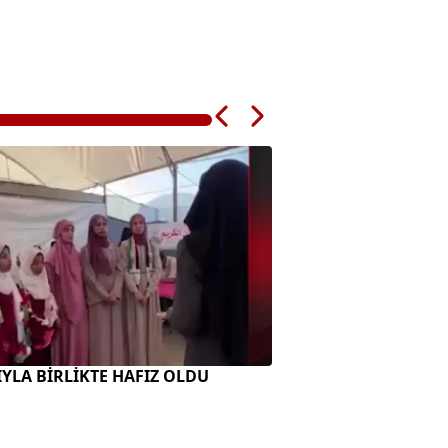
ZIYLA BİRLİKTE HAFIZ OLDU
"PETROL-NÜKLEER 
BİRLEŞTİ"