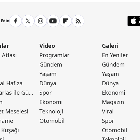
p Edin
lar
Video
Galeri
Atlası
Programlar
En Yeniler
Gündem
Gündem
Yaşam
Yaşam
l Hafıza
Dünya
Dünya
Canan Barlas ile Gündem
Spor
Ekonomi
n
Ekonomi
Magazin
t Meselesi
Teknoloji
Viral
tname
Otomobil
Spor
 Kuşağı
Otomobil
si
Teknoloji