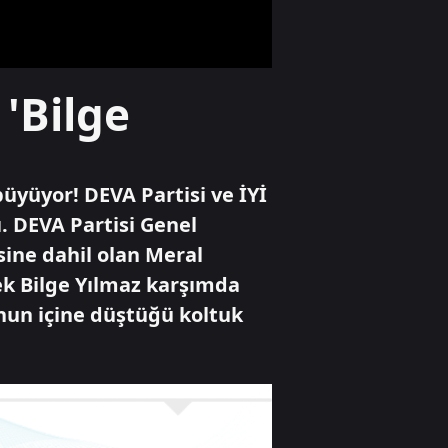
gizli belge daha
açıldı: İşte o
görüntüler
Televizyon
'Bilge
İşte Salah
transferinin
hikayesi
büyüyor! DEVA Partisi ve İYİ
Dünya
. DEVA Partisi Genel
Bölgesel dengeleri
sine dahil olan Meral
sarsan dev ittifak!
Mekke paktı yeni
k Bilge Yılmaz karşımda
süper güç mü?
nun içine düştüğü koltuk