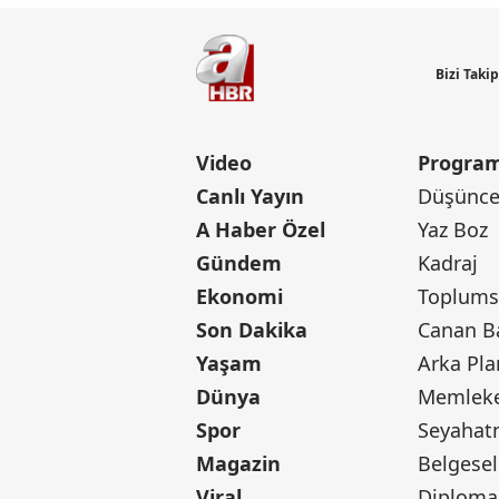
Bizi Taki
Video
Program
Canlı Yayın
Düşünce 
A Haber Özel
Yaz Boz
Gündem
Kadraj
Ekonomi
Toplumsa
Son Dakika
Yaşam
Arka Pla
Dünya
Memleke
Spor
Seyaha
Magazin
Belgesel
Viral
Diploma