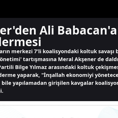
r'den Ali Babacan'a 
dermesi
ların merkezi 7'li koalisyondaki koltuk savaşı 
yönetimi' tartışmasına Meral Akşener de daldı
 Partili Bilge Yılmaz arasındaki koltuk çekişme
derme yaparak, "İnşallah ekonomiyi yönetece
 bile yapılamadan girişilen kavgalar koalisyo
i.