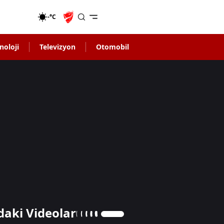
-°C
noloji
Televizyon
Otomobil
daki Videolar