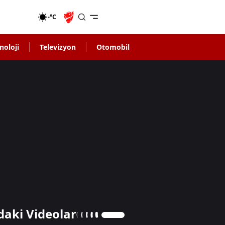
-°C
noloji
Televizyon
Otomobil
daki Videolar