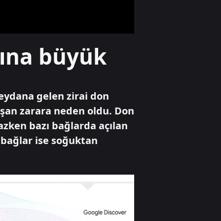
yüksek üretimi
bekleniyor
Gündem
rına büyük
Bilecik'te arazide
çıkan yangın
söndürüldü
eydana gelen zirai don
Yaşam
aşan zarara neden oldu. Don
Heybeliada Deniz
azken bazı bağlarda açılan
Harp Okulu'nun
çatısında yangın
 bağlar ise soğuktan