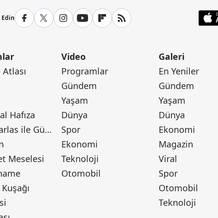
p Edin
lar
Video
Galeri
Atlası
Programlar
En Yeniler
Gündem
Gündem
Yaşam
Yaşam
l Hafıza
Dünya
Dünya
Canan Barlas ile Gündem
Spor
Ekonomi
n
Ekonomi
Magazin
t Meselesi
Teknoloji
Viral
tname
Otomobil
Spor
 Kuşağı
Otomobil
si
Teknoloji
ası