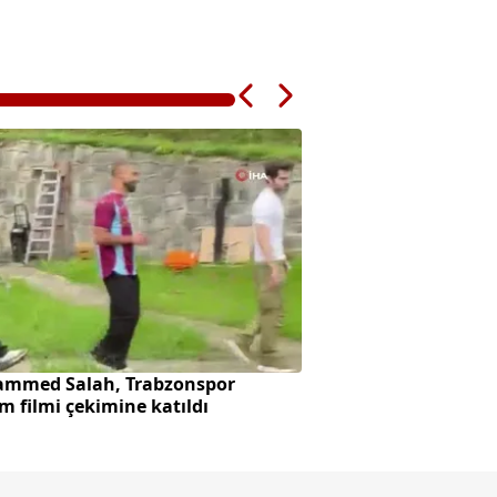
mmed Salah, Trabzonspor
Başkan Erdoğan ve
m filmi çekimine katıldı
"Terörsüz Türkiye"