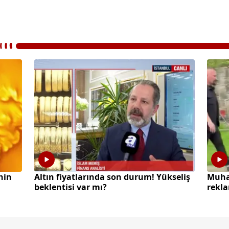
hin
Altın fiyatlarında son durum! Yükseliş
Muha
beklentisi var mı?
rekla