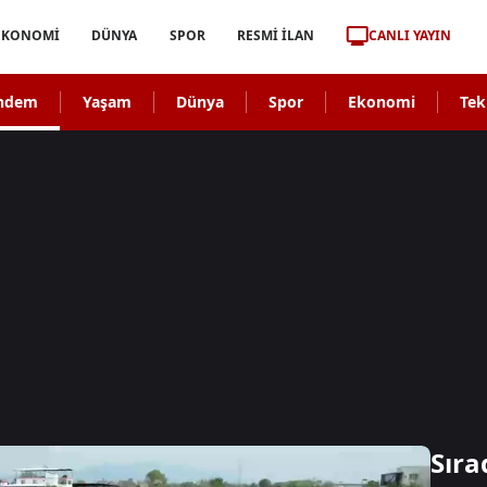
CANLI YAYIN
EKONOMİ
DÜNYA
SPOR
RESMİ İLAN
ndem
Yaşam
Dünya
Spor
Ekonomi
Tek
Sıra