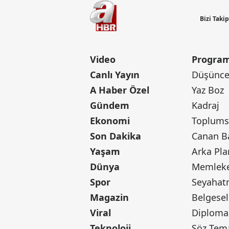
Bizi Taki
Video
Program
Canlı Yayın
Düşünce 
A Haber Özel
Yaz Boz
Gündem
Kadraj
Ekonomi
Toplumsa
Son Dakika
Yaşam
Arka Pla
Dünya
Memleke
Spor
Seyaha
Magazin
Belgesel
Viral
Diploma
Teknoloji
Söz Tem