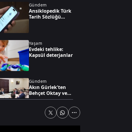
Gündem
Ansiklopedik Türk
Tarih Sözlüğü
yayında
Yaşam
Evdeki tehlike:
Kapsül deterjanlar
Gündem
Akın Gürlek'ten
Behçet Oktay ve
Uğur Mumcu
dosyaları için
görüşme
Yaşam
Cumhuriyet
tarihinin en