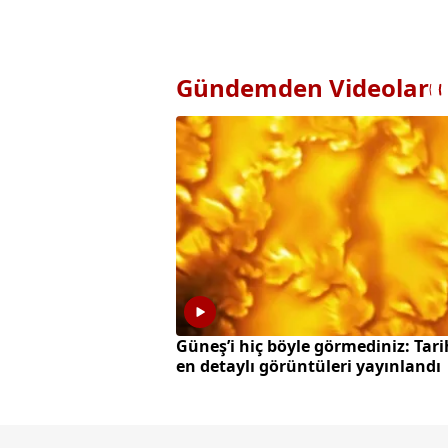
Gündemden Videolar
Güneş’i hiç böyle görmediniz: Tari
en detaylı görüntüleri yayınlandı