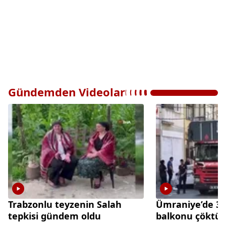
Gündemden Videolar
Trabzonlu teyzenin Salah
Ümraniye’de 3 k
tepkisi gündem oldu
balkonu çöktü