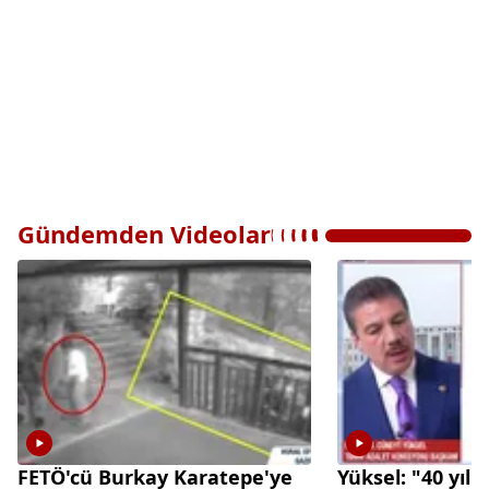
Gündemden Videolar
FETÖ'cü Burkay Karatepe'ye
Yüksel: "40 yıl