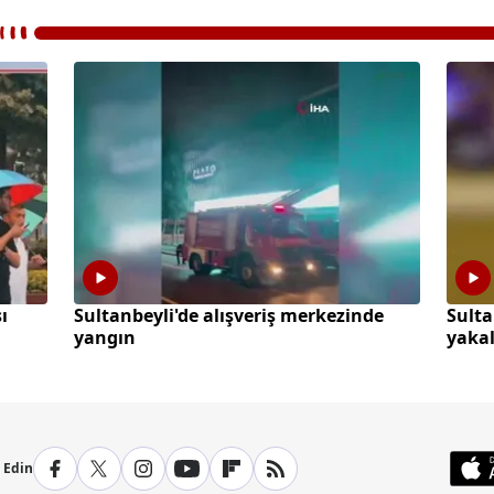
ı
Sultanbeyli'de alışveriş merkezinde
Sulta
yangın
yaka
p Edin