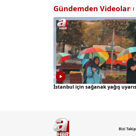
Gündemden Videolar
İstanbul için sağanak yağış uyarıs
Bizi Taki