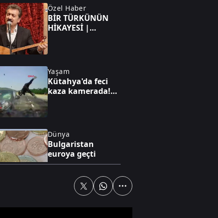
Özel Haber
BİR TÜRKÜNÜN
HİKAYESİ |
“Karakaş Gözlerin
Elmas” türküsü
kime yazıldı?
Yaşam
Kütahya'da feci
kaza kamerada!
Otomobil
motosiklete
çarptı, 4 kişi
yaralandı
Dünya
Bulgaristan
euroya geçti
Özel Haber
EĞİTİM DÜNYASI |
Üniversite