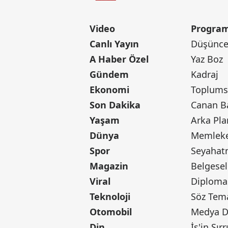
Video
Program
Canlı Yayın
Düşünce 
A Haber Özel
Yaz Boz
Gündem
Kadraj
Ekonomi
Toplumsa
Son Dakika
Yaşam
Arka Pla
Dünya
Memleke
Spor
Seyaha
Magazin
Belgesel
Viral
Diploma
Teknoloji
Söz Tem
Otomobil
Medya D
Din
İş'in Sırr