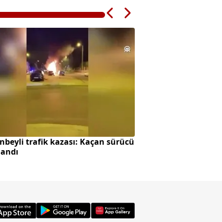
nbeyli trafik kazası: Kaçan sürücü
Tescilli Yamula pa
landı
zamanı