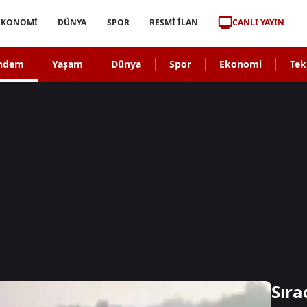
CANLI YAYIN
EKONOMİ
DÜNYA
SPOR
RESMİ İLAN
ndem
Yaşam
Dünya
Spor
Ekonomi
Tek
Sıra