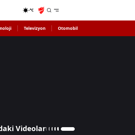
-°C
noloji
Televizyon
Otomobil
daki Videolar