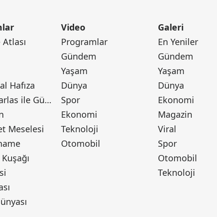
lar
Video
Galeri
Atlası
Programlar
En Yeniler
Gündem
Gündem
Yaşam
Yaşam
l Hafıza
Dünya
Dünya
Canan Barlas ile Gündem
Spor
Ekonomi
n
Ekonomi
Magazin
t Meselesi
Teknoloji
Viral
tname
Otomobil
Spor
 Kuşağı
Otomobil
si
Teknoloji
ası
ünyası
ı