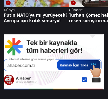
Dünya
Gündem
Putin NATO’ya mı yürüyecek?
Turhan Çömez ha
Avrupa için kritik senaryo!
resen soruşturm