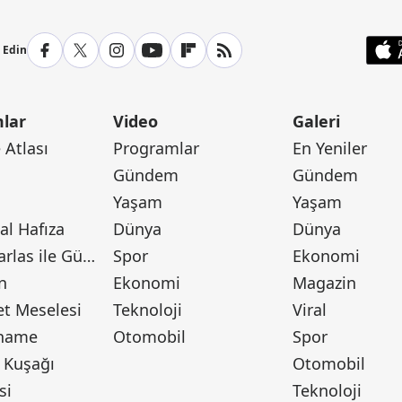
p Edin
lar
Video
Galeri
Atlası
Programlar
En Yeniler
Gündem
Gündem
Yaşam
Yaşam
l Hafıza
Dünya
Dünya
Canan Barlas ile Gündem
Spor
Ekonomi
n
Ekonomi
Magazin
t Meselesi
Teknoloji
Viral
tname
Otomobil
Spor
 Kuşağı
Otomobil
si
Teknoloji