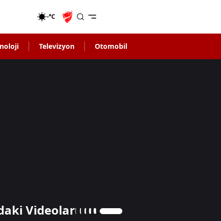
-°C
noloji
Televizyon
Otomobil
daki Videolar