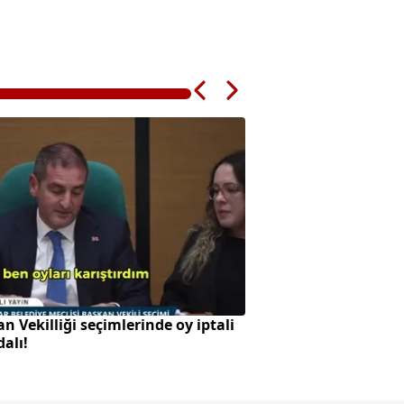
n Vekilliği seçimlerinde oy iptali
Enerjide savaş etkis
alı!
faiz dengesi yenide