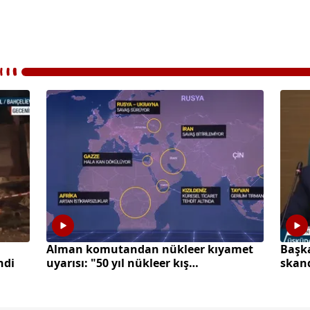
Alman komutandan nükleer kıyamet
Başka
ndi
uyarısı: "50 yıl nükleer kış
skand
yaşayabiliriz"