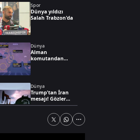
Spor
Dünya yıldızı
Salah Trabzon'da
Dünya
Alman
komutandan
nükleer kıyamet
uyarısı: "50 yıl
nükleer kış
yaşayabiliriz"
Dünya
Trump'tan İran
mesajı! Gözler
Hürmüz'de: Kritik
anlaşma iddiası
Gündem
FETÖ'nün kritik
yapılanması ve 15