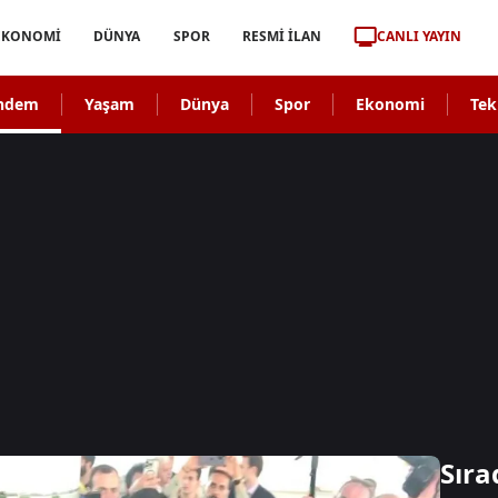
CANLI YAYIN
EKONOMİ
DÜNYA
SPOR
RESMİ İLAN
ndem
Yaşam
Dünya
Spor
Ekonomi
Tek
Sıra