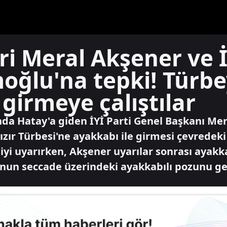
deri Meral Akşener ve
ğlu'na tepki! Türb
girmeye çalıştılar
da Hatay'a giden İYİ Parti Genel Başkanı Mer
ır Türbesi'ne ayakkabı ile girmesi çevredeki
liyi uyarırken, Akşener uyarılar sonrası ayakka
'nun seccade üzerindeki ayakkabılı pozunu get