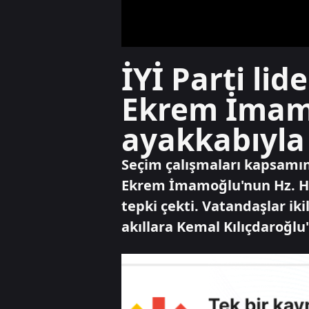
İYİ Parti li
Ekrem İmamo
ayakkabıyla 
Seçim çalışmaları kapsamın
Ekrem İmamoğlu'nun Hz. Hız
tepki çekti. Vatandaşlar iki
akıllara Kemal Kılıçdaroğlu