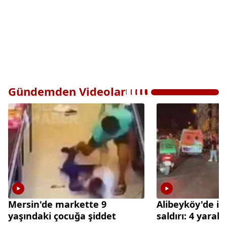
Gündemden Videolar
Mersin'de markette 9
Alibeyköy'de iş 
yaşındaki çocuğa şiddet
saldırı: 4 yaralı