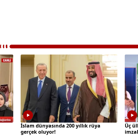
İslam dünyasında 200 yıllık rüya
Üç ü
gerçek oluyor!
imza