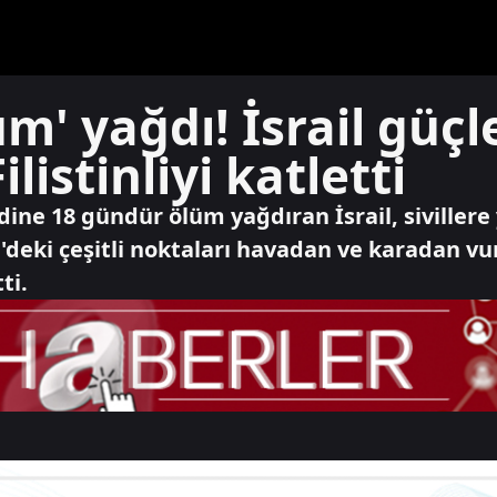
m' yağdı! İsrail güçle
listinliyi katletti
ine 18 gündür ölüm yağdıran İsrail, sivillere 
'deki çeşitli noktaları havadan ve karadan vura
ti.