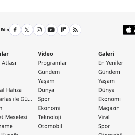
p Edin
lar
Video
Galeri
Atlası
Programlar
En Yeniler
Gündem
Gündem
Yaşam
Yaşam
l Hafıza
Dünya
Dünya
Canan Barlas ile Gündem
Spor
Ekonomi
n
Ekonomi
Magazin
t Meselesi
Teknoloji
Viral
tname
Otomobil
Spor
 Kuşağı
Otomobil