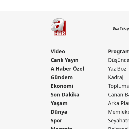
Bizi Taki
Video
Program
Canlı Yayın
Düşünce 
A Haber Özel
Yaz Boz
Gündem
Kadraj
Ekonomi
Toplumsa
Son Dakika
Yaşam
Arka Pla
Dünya
Memleke
Spor
Seyaha
Magazin
Belgesel