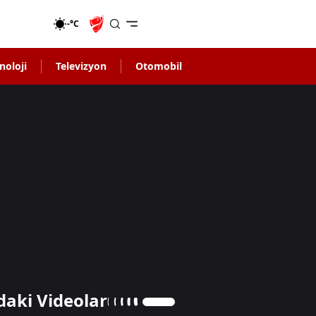
-°C
noloji
Televizyon
Otomobil
daki Videolar