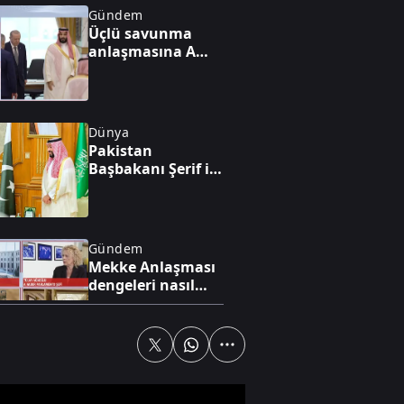
Gündem
Üçlü savunma
anlaşmasına A
Haber’de kritik
yorum
Dünya
Pakistan
Başbakanı Şerif ile
Veliaht Prens
Selman Mekke’de
görüştü
Gündem
Mekke Anlaşması
dengeleri nasıl
değiştirecek?
Dünya
Mekke Ortak
Savunma