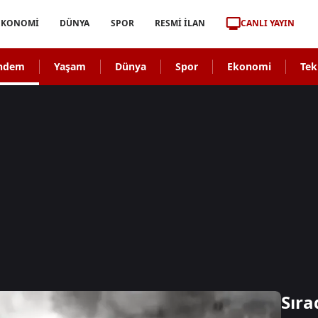
CANLI YAYIN
EKONOMİ
DÜNYA
SPOR
RESMİ İLAN
ndem
Yaşam
Dünya
Spor
Ekonomi
Tek
Sıra