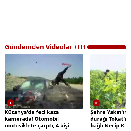
Gündemden Videolar
Kütahya'da feci kaza
Şehre Yakın'ın 
kamerada! Otomobil
durağı Tokat'ın
motosiklete çarptı, 4 kişi
bağlı Necip Köy