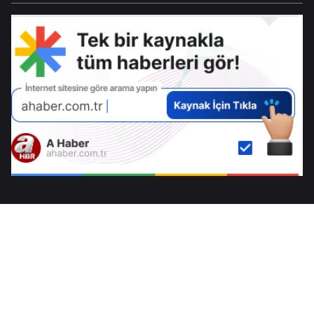
hayat böyle geçiy