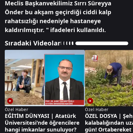
Meclis Başkanvekilimiz Sırrı Süreyya
Önder bu akşam geçirdiği ciddi kalp
rahatsızlığı nedeniyle hastaneye
kaldırılmıştır. " ifadeleri kullanıldı.
Sıradaki Videolar
Özel Haber
Özel Haber
EĞİTİM DÜNYASI | Atatürk
ÖZEL DOSYA | Şeh
Üniversitesi'nde öğrencilere
kalabalığından uz
hangi imkanlar sunuluyor?
gün! Ortabereket