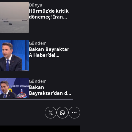
Dünya
Hürmüz'de kritik
dönemeç! İran
taviz mi verdi? A
Haber’de çarpıcı
analiz
Gündem
Bakan Bayraktar
A Haber’de!
Karadeniz'de yeni
enerji hamlesi:
Türkiye
Bulgaristan'da
Gündem
sahaya iniyor
Bakan
Bayraktar'dan dev
enerji vizyonu!
Nükleerde 2030
hedefi, altında 1,4
trilyon dolarlık
Gündem
hazine
Bakan Bayraktar
A Haber’de Türkiye