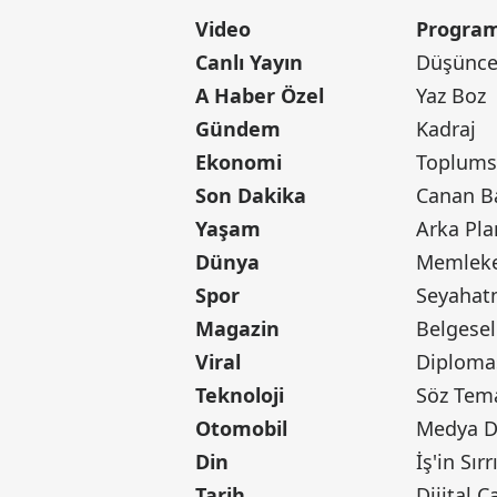
Video
Program
Canlı Yayın
Düşünce 
A Haber Özel
Yaz Boz
Gündem
Kadraj
Ekonomi
Toplumsa
Son Dakika
Yaşam
Arka Pla
Dünya
Memleke
Spor
Seyaha
Magazin
Belgesel
Viral
Diploma
Teknoloji
Söz Tem
Otomobil
Medya D
Din
İş'in Sırr
Tarih
Dijital Ç