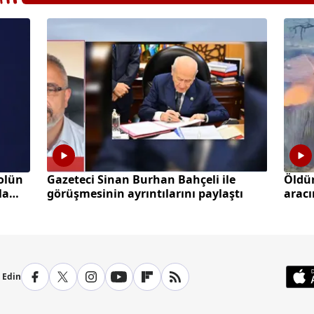
olün
Gazeteci Sinan Burhan Bahçeli ile
Öldü
la
görüşmesinin ayrıntılarını paylaştı
aracı
p Edin