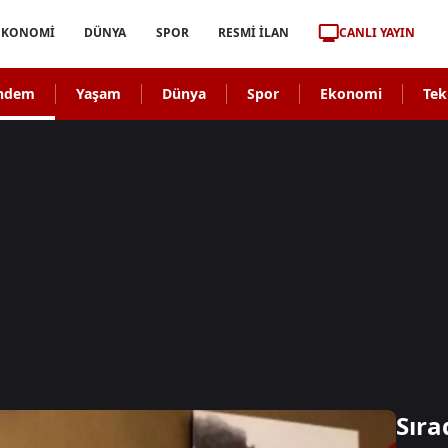
CANLI YAYIN
EKONOMİ
DÜNYA
SPOR
RESMİ İLAN
ndem
Yaşam
Dünya
Spor
Ekonomi
Tek
Sıra