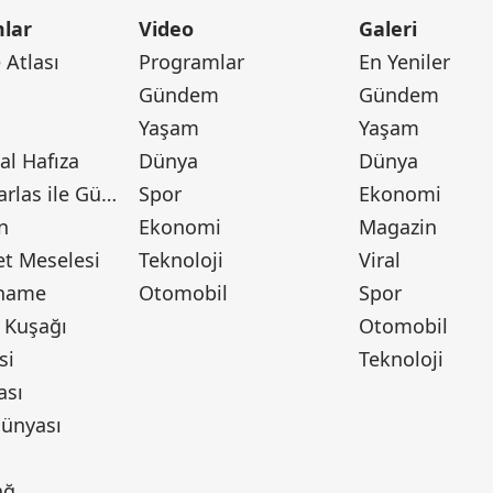
lar
Video
Galeri
Atlası
Programlar
En Yeniler
Gündem
Gündem
Yaşam
Yaşam
l Hafıza
Dünya
Dünya
Canan Barlas ile Gündem
Spor
Ekonomi
n
Ekonomi
Magazin
t Meselesi
Teknoloji
Viral
tname
Otomobil
Spor
 Kuşağı
Otomobil
si
Teknoloji
ası
ünyası
ı
ağ