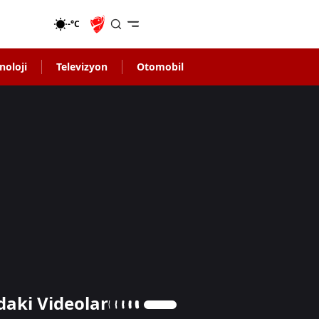
-°C
noloji
Televizyon
Otomobil
daki Videolar