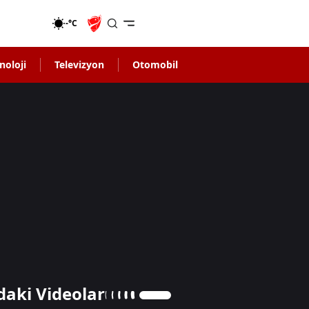
-°C
noloji
Televizyon
Otomobil
daki Videolar