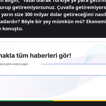
n Bilgin, “Yasal olarak Türkiye'ye para getir
ldurup getiremiyorsunuz. Çuvalla getiremiyors
 yarın size 300 milyar dolar getireceğimi nasıl
 kadardır? Böyle bir şey mümkün mü? Ekonomik
de konuştu.