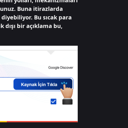
menin yolları, mekanizmaları
unuz. Buna itirazlarda
 diyebiliyor. Bu sıcak para
 dışı bir açıklama bu,