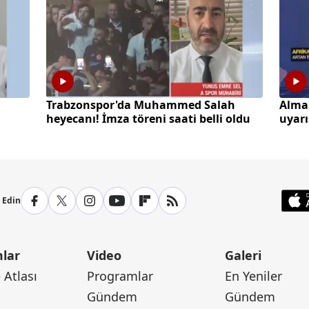
a
Trabzonspor'da Muhammed Salah
Alma
heyecanı! İmza töreni saati belli oldu
uyarı
yaşay
p Edin
lar
Video
Galeri
Atlası
Programlar
En Yeniler
Gündem
Gündem