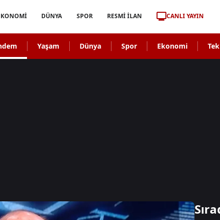
CANLI YAYIN
EKONOMİ
DÜNYA
SPOR
RESMİ İLAN
ndem
Yaşam
Dünya
Spor
Ekonomi
Tek
Sıra