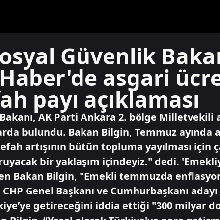
Sosyal Güvenlik Baka
 Haber'de asgari ücre
ah payı açıklaması
Bakanı, AK Parti Ankara 2. bölge Milletvekili 
rda bulundu. Bakan Bilgin, Temmuz ayında as
fah artışının bütün topluma yayılması için ça
oruyacak bir yaklaşım içindeyiz." dedi. 'Emekl
en Bakan Bilgin, "Emekli temmuzda enflasyon 
dı. CHP Genel Başkanı ve Cumhurbaşkanı adayı
iye’ye getireceğini iddia ettiği "300 milyar d