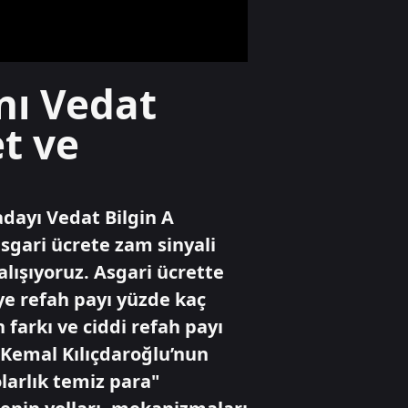
anı kamerada
Yaşam
nı Vedat
Bahçelievler'de
riskli binanın
t ve
kontrollü
yıkımına başlandı
Gündem
adayı Vedat Bilgin A
İstanbul'da
düzenlenen
gari ücrete zam sinyali
operasyonda 62,9
lışıyoruz. Asgari ücrette
kilogram
uyuşturucu ele
iye refah payı yüzde kaç
geçirildi
farkı ve ciddi refah payı
 Kemal Kılıçdaroğlu’nun
olarlık temiz para"