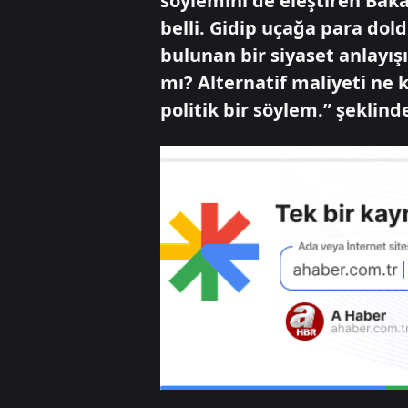
söylemini de eleştiren Baka
belli. Gidip uçağa para do
bulunan bir siyaset anlayışı
mı? Alternatif maliyeti ne
politik bir söylem.” şeklin