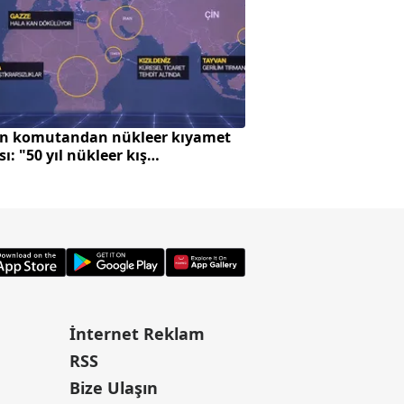
n komutandan nükleer kıyamet
Avrupa'da zeytin ü
sı: "50 yıl nükleer kış
Türkiye'ye çevrildi
abiliriz"
İnternet Reklam
RSS
Bize Ulaşın