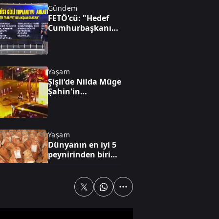
Gündem
FETÖ'cü: "Hedef
Cumhurbaşkanını
sağ ele
geçirmekti!"
Yaşam
Şişli'de Nilda Müge
Şahin'in
öldürüldüğü
anların güvenlik
kamerası
görüntüleri ortaya
Yaşam
çıktı
Dünyanın en iyi 5
peynirinden biri
Divle peyniri
Yaşam
Adana'da trafikte
testereyle saldırı