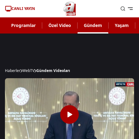
CANLI YAYIN
Programlar
Özel Video
Gündem
Yaşam
Haberler
WebTV
Gündem Videoları