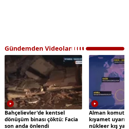
Gündemden Videolar
Bahçelievler'de kentsel
Alman komutan
dönüşüm binası çöktü: Facia
kıyamet uyarısı:
son anda önlendi
nükleer kış yaşa