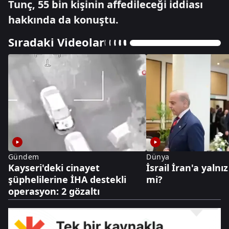
Tunç, 55 bin kişinin affedileceği iddiası
hakkında da konuştu.
Sıradaki Videolar
Gündem
Dünya
Kayseri'deki cinayet
İsrail İran'a yalnız
şüphelilerine İHA destekli
mi?
operasyon: 2 gözaltı