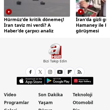
Hürmüz'de kritik dönemeç!
İran'da gizli gü
İran taviz mi verdi? A
Hamaney ile Pez
Haber’de çarpıcı analiz
görüşmesi
Bizi Takip Edin
Video
Son Dakika
Teknoloji
Programlar
Yaşam
Otomobil