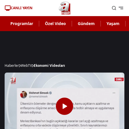
CANLI YAYIN
Programlar
Özel Video
Gündem
Yaşam
Haberler
WebTV
Ekonomi Videoları