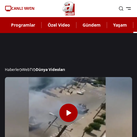
CANLI YAYIN
Programlar
Özel Video
Gündem
Yaşam
Haberler
WebTV
Dünya Videoları