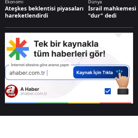
Ekonomi
Dünya
Ateşkes beklentisi piyasaları
İsrail mahkemesi 
hareketlendirdi
"dur" dedi