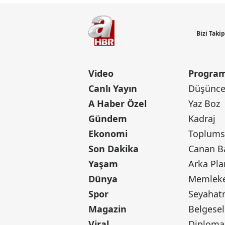
Bizi Taki
Video
Program
Canlı Yayın
Düşünce 
A Haber Özel
Yaz Boz
Gündem
Kadraj
Ekonomi
Toplumsa
Son Dakika
Yaşam
Arka Pla
Dünya
Memleke
Spor
Seyaha
Magazin
Belgesel
Viral
Diploma