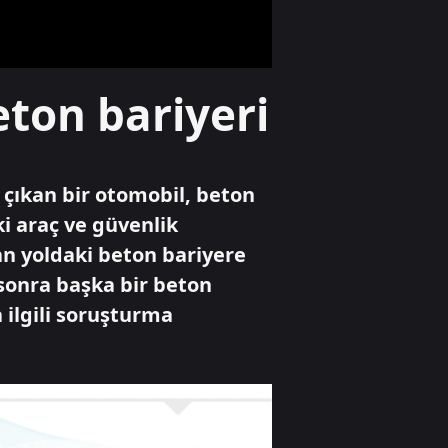
Temmuz'a giden
süreç!
Gündem
ton bariyeri
Başkan Vekilliği
seçimlerinde oy
iptali skandalı!
 çıkan bir otomobil, beton
Spor
ki araç ve güvenlik
Dünya yıldızı
an yoldaki beton bariyere
Salah Trabzon'da
sonra başka bir beton
 ilgili soruşturma