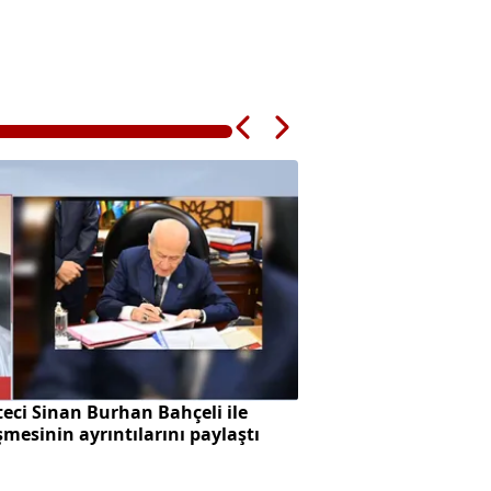
eci Sinan Burhan Bahçeli ile
Başkan Vekilliği se
mesinin ayrıntılarını paylaştı
skandalı!