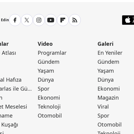
p Edin
lar
Video
Galeri
Atlası
Programlar
En Yeniler
Gündem
Gündem
Yaşam
Yaşam
l Hafıza
Dünya
Dünya
Canan Barlas ile Gündem
Spor
Ekonomi
n
Ekonomi
Magazin
t Meselesi
Teknoloji
Viral
tname
Otomobil
Spor
 Kuşağı
Otomobil
si
Teknoloji