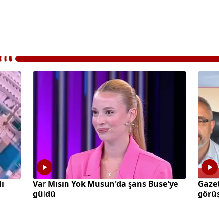
lı
Var Mısın Yok Musun'da şans Buse'ye
Gazet
güldü
görüş