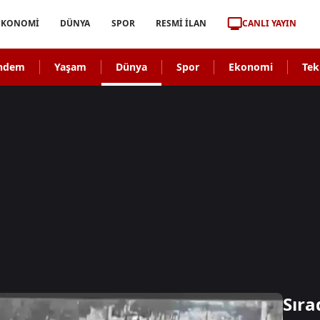
CANLI YAYIN
EKONOMİ
DÜNYA
SPOR
RESMİ İLAN
ndem
Yaşam
Dünya
Spor
Ekonomi
Tek
Sıra