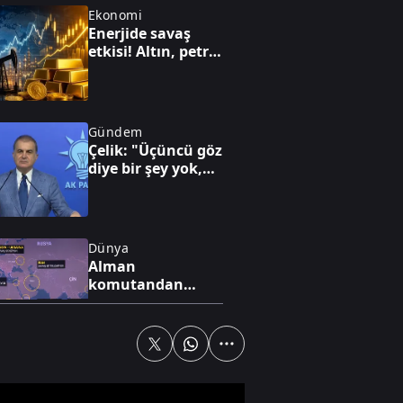
Ekonomi
Enerjide savaş
etkisi! Altın, petrol
ve faiz dengesi
yeniden
şekilleniyor
Gündem
Çelik: "Üçüncü göz
diye bir şey yok,
sadece milli göz
vardır"
Dünya
Alman
komutandan
nükleer kıyamet
uyarısı: "50 yıl
nükleer kış
yaşayabiliriz"
Gündem
FETÖ'nün kritik
yapılanması ve 15