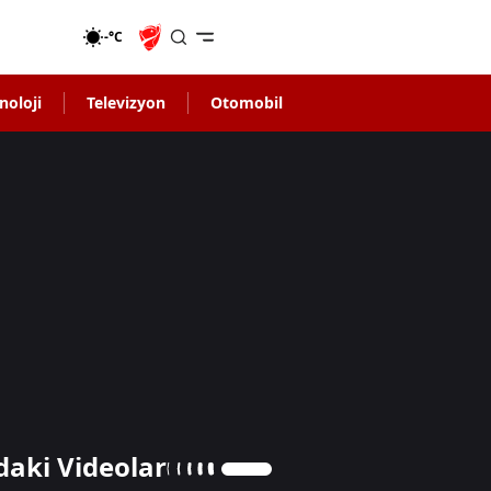
-°C
noloji
Televizyon
Otomobil
daki Videolar