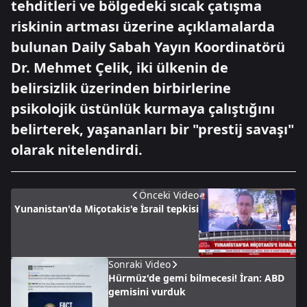
tehditleri ve bölgedeki sıcak çatışma
riskinin artması üzerine açıklamalarda
bulunan Daily Sabah Yayın Koordinatörü
Dr. Mehmet Çelik, iki ülkenin de
belirsizlik üzerinden birbirlerine
psikolojik üstünlük kurmaya çalıştığını
belirterek, yaşananları bir "prestij savaşı"
olarak nitelendirdi.
Önceki Video
Yunanistan'da Miçotakis'e İsrail tepkisi
Sonraki Video
Hürmüz'de gemi bilmecesi! İran: ABD
gemisini vurduk