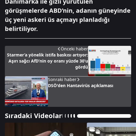
Danimarka ile gizli yürütülen
görüşmelerde ABD’nin, adanın güneyinde
üç yeni askeri üs açmayı planladığı
belirtiliyor.
Önceki haber
Starmer’a yönelik istifa baskısı artıyor:
Aşırı sağcı AfD’nin oy oranı yüzde 30’u
gördü
Sonraki haber
DSÖ'den Hantavirüs açıklaması
Sıradaki Videolar