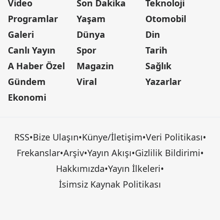
Video
Son Dakika
Teknoloji
Programlar
Yaşam
Otomobil
Galeri
Dünya
Din
Canlı Yayın
Spor
Tarih
A Haber Özel
Magazin
Sağlık
Gündem
Viral
Yazarlar
Ekonomi
RSS
•
Bize Ulaşın
•
Künye/İletişim
•
Veri Politikası
•
Frekanslar
•
Arşiv
•
Yayın Akışı
•
Gizlilik Bildirimi
•
Hakkımızda
•
Yayın İlkeleri
•
İsimsiz Kaynak Politikası