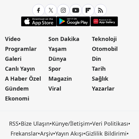
Video
Son Dakika
Teknoloji
Programlar
Yaşam
Otomobil
Galeri
Dünya
Din
Canlı Yayın
Spor
Tarih
A Haber Özel
Magazin
Sağlık
Gündem
Viral
Yazarlar
Ekonomi
RSS
•
Bize Ulaşın
•
Künye/İletişim
•
Veri Politikası
•
Frekanslar
•
Arşiv
•
Yayın Akışı
•
Gizlilik Bildirimi
•