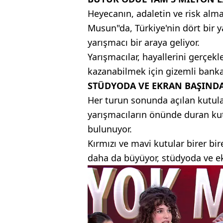
Heyecanın, adaletin ve risk alm
Musun"da, Türkiye'nin dört bir y
yarışmacı bir araya geliyor.
Yarışmacılar, hayallerini gerçek
kazanabilmek için gizemli bankay
STÜDYODA VE EKRAN BAŞINDA
Her turun sonunda açılan kutula
yarışmacıların önünde duran kutu
bulunuyor.
Kırmızı ve mavi kutular birer bi
daha da büyüyor, stüdyoda ve ek