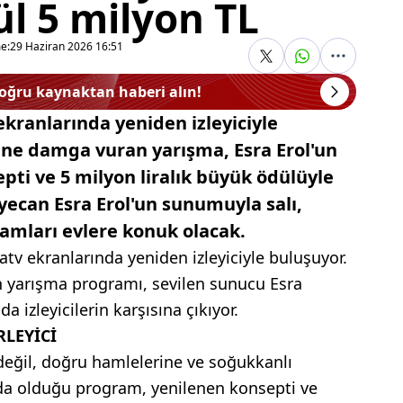
ül 5 milyon TL
e:
29 Haziran 2026 16:51
doğru kaynaktan haberi alın!
kranlarında yeniden izleyiciyle
hine damga vuran yarışma, Esra Erol'un
ti ve 5 milyon liralık büyük ödülüyle
ecan Esra Erol'un sunumuyla salı,
mları evlere konuk olacak.
tv ekranlarında yeniden izleyiciyle buluşuyor.
n yarışma programı, sevilen sunucu Esra
 izleyicilerin karşısına çıkıyor.
RLEYİCİ
 değil, doğru hamlelerine ve soğukkanlı
a olduğu program, yenilenen konsepti ve