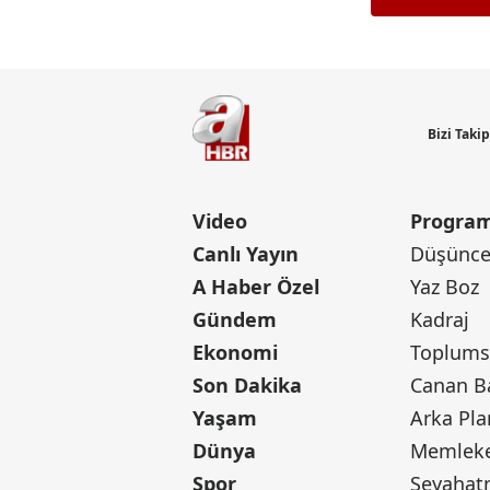
Bizi Taki
Video
Program
Canlı Yayın
Düşünce 
A Haber Özel
Yaz Boz
Gündem
Kadraj
Ekonomi
Toplumsa
Son Dakika
Yaşam
Arka Pla
Dünya
Memleke
Spor
Seyaha