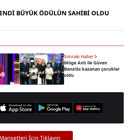
ENDİ BÜYÜK ÖDÜLÜN SAHİBİ OLDU
Sonraki Haber
Müge Anlı ile Güven
Bana’da kazanan çocuklar
oldu
anşetleri İçin Tıklayın