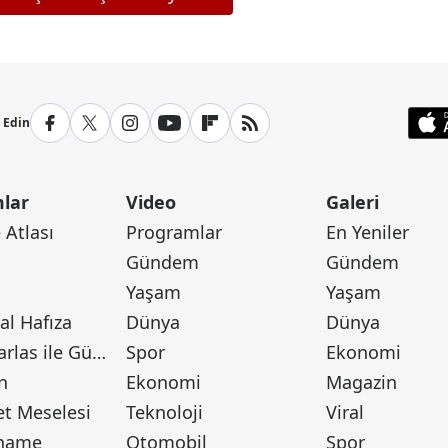
p Edin
lar
Video
Galeri
Atlası
Programlar
En Yeniler
Gündem
Gündem
Yaşam
Yaşam
l Hafıza
Dünya
Dünya
Canan Barlas ile Gündem
Spor
Ekonomi
n
Ekonomi
Magazin
t Meselesi
Teknoloji
Viral
tname
Otomobil
Spor