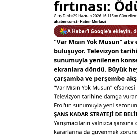
fırtınası: Öd
Giriş Tarihi:
29 Haziran 2026 16:11
Son Güncellem
ahaber.com.tr Haber Merkezi
A Haber’i Google'a ekleyin, 
"Var Mısın Yok Musun" atv e
buluşuyor. Televizyon tari
sunumuyla yenilenen konsep
ekranlara döndü. Büyük hey
çarşamba ve perşembe akşa
"Var Mısın Yok Musun" efsanesi a
Televizyon tarihine damga vura
Erol'un sunumuyla yeni sezonunda
ŞANS KADAR STRATEJİ DE BELİ
Yarışmacıların yalnızca şansına
kararlarına da güvenmek zorund