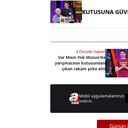
KUTUSUNA GÜV
Önceki Haber
Var Mısın Yok Musun'da
yarışmacının kutusundan
çıkan rakam şoke etti
Mobil uygulamalarımızı
indirin
Günün M