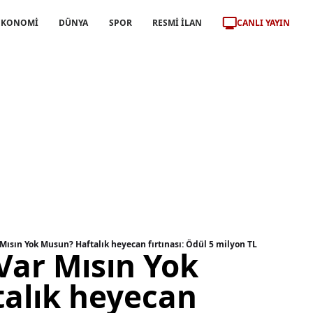
CANLI YAYIN
EKONOMİ
DÜNYA
SPOR
RESMİ İLAN
r Mısın Yok Musun? Haftalık heyecan fırtınası: Ödül 5 milyon TL
 Var Mısın Yok
alık heyecan