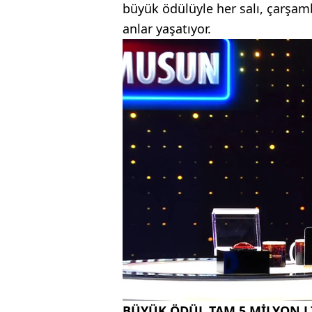
büyük ödülüyle her salı, çarşa
anlar yaşatıyor.
BÜYÜK ÖDÜL TAM 5 MİLYON L