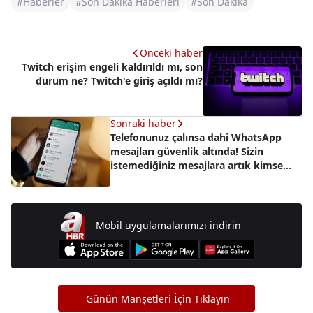
#Haberler
#Son Dakika Haberleri
#Son Dakika
Önceki haber
Twitch erişim engeli kaldırıldı mı, son
durum ne? Twitch'e giriş açıldı mı?
Sonraki haber
Telefonunuz çalınsa dahi WhatsApp
mesajları güvenlik altında! Sizin
istemediğiniz mesajlara artık kimse
ulaşamayacak
Mobil uygulamalarımızı indirin
Günün Manşetleri İçin Tıklayın