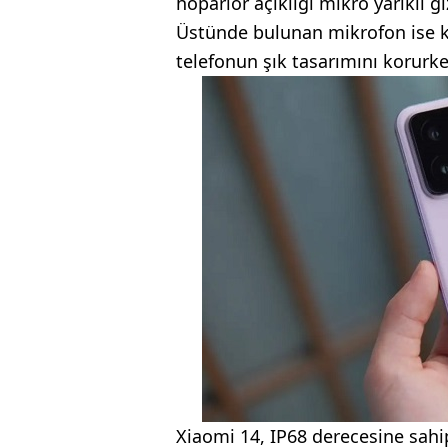
hoparlör açıklığı mikro yarıklı 
Üstünde bulunan mikrofon ise ku
telefonun şık tasarımını korurken 
Xiaomi 14, IP68 derecesine sahip