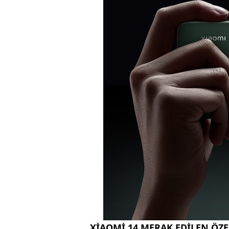
XİAOMİ 14 MERAK EDİLEN ÖZE