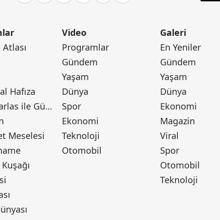
lar
Video
Galeri
Atlası
Programlar
En Yeniler
Gündem
Gündem
Yaşam
Yaşam
l Hafıza
Dünya
Dünya
Canan Barlas ile Gündem
Spor
Ekonomi
n
Ekonomi
Magazin
t Meselesi
Teknoloji
Viral
tname
Otomobil
Spor
 Kuşağı
Otomobil
si
Teknoloji
ası
ünyası