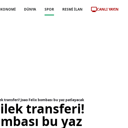
CANLI YAYIN
EKONOMİ
DÜNYA
SPOR
RESMİ İLAN
lek transferi! Joao Felix bombası bu yaz patlayacak
ilek transferi!
ombası bu yaz