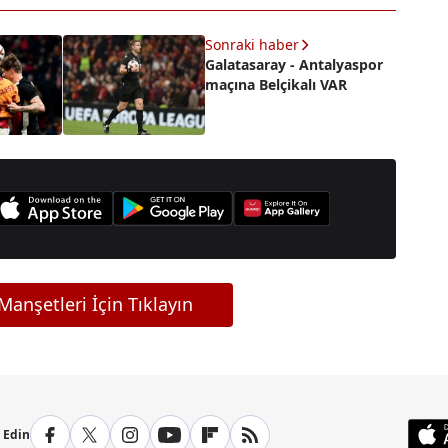
Sonraki haber
Galatasaray - Antalyaspor
maçına Belçikalı VAR
anşetleri İçin Tıklayın
p Edin