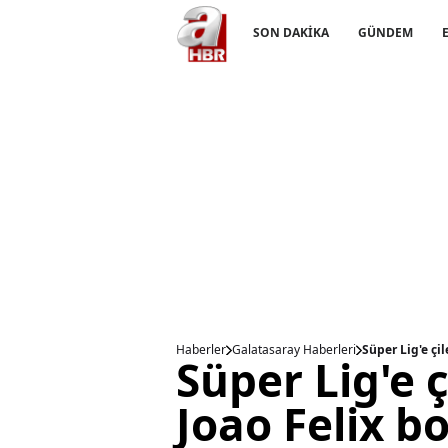
SON DAKİKA
GÜNDEM
Haberler
Galatasaray Haberleri
Süper Lig'e çi
Süper Lig'e ç
Joao Felix b