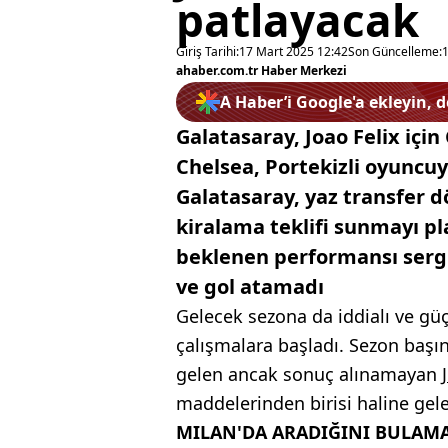
patlayacak
Giriş Tarihi:
17 Mart 2025 12:42
Son Güncelleme:
ahaber.com.tr Haber Merkezi
A Haber’i Google'a ekleyin, 
Galatasaray, Joao Felix içi
Chelsea, Portekizli oyunc
Galatasaray, yaz transfer 
kiralama teklifi sunmayı pla
beklenen performansı sergi
ve gol atamadı
Gelecek sezona da iddialı ve güç
çalışmalara başladı. Sezon baş
gelen ancak sonuç alınamayan
maddelerinden birisi haline gel
MILAN'DA ARADIĞINI BULAM