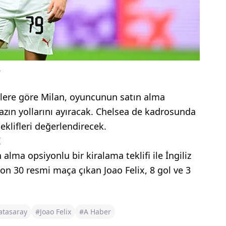
R
rlere göre Milan, oyuncunun satın alma
zın yollarını ayıracak. Chelsea de kadrosunda
eklifleri değerlendirecek.
K
alma opsiyonlu bir kiralama teklifi ile İngiliz
zon 30 resmi maça çıkan Joao Felix, 8 gol ve 3
atasaray
#Joao Felix
#A Haber