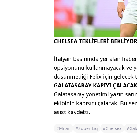
CHELSEA TEKLİFLERİ BEKLİYO
İtalyan basınında yer alan habe
opsiyonunu kullanmayacak ve ya
düşünmediği Felix için gelecek t
GALATASARAY KAPIYI ÇALACA
Galatasaray yönetimi yazın satın 
ekibinin kapısını çalacak. Bu se
asist kaydetti.
#Milan
#Süper Lig
#Chelsea
#Gal