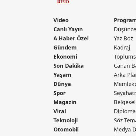
Video
Program
Canlı Yayın
Düşünce 
A Haber Özel
Yaz Boz
Gündem
Kadraj
Ekonomi
Toplumsa
Son Dakika
Yaşam
Arka Pla
Dünya
Memleke
Spor
Seyaha
Magazin
Belgesel
Viral
Diploma
Teknoloji
Söz Tem
Otomobil
Medya D