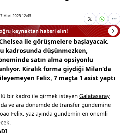
17 Mart 2025 12:45
doğru kaynaktan haberi alın!
n Chelsea ile görüşmelere başlayacak.
uyu kadrosunda düşünmezken,
döneminde satın alma opsiyonlu
nlıyor. Kiralık forma giydiği Milan'da
leyemeyen Felix, 7 maçta 1 asist yaptı
lü bir kadro ile girmek isteyen
Galatasaray
ında ve ara dönemde de transfer gündemine
Joao Felix
, yaz ayında gündemin en önemli
ecek.
ADI