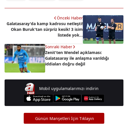
Önceki Haber
Galatasaray'da kamp kadrosu netleşti!
Okan Buruk'tan sürpriz kesik! 3 isim
listede yok...
Sonraki Haber
Zenit'ten Wendel açıklaması:
Galatasaray ile anlaşma varıldığı
iddiaları doğru değil
Mobil uygulamalarımızı indirin
Günün Manşetleri İçin Tıklayın