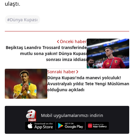
ulaştı.
#Dünya Kupası
Önceki haber
Beşiktaş Leandro Trossard transferinde
mutlu sona yakın! Dünya Kupası
sonrası imza iddiası
Sonraki haber
Dünya Kupası'nda manevi yolculuk!
Avustralyalı yıldız Tete Yengi Müslüman
olduğunu açıkladı
Mobil uygulamalarımızı indirin