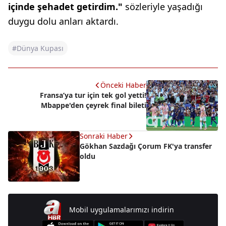
içinde şehadet getirdim."
sözleriyle yaşadığı
duygu dolu anları aktardı.
#Dünya Kupası
Önceki Haber
Fransa’ya tur için tek gol yetti!
Mbappe'den çeyrek final bileti
Sonraki Haber
Gökhan Sazdağı Çorum FK'ya transfer
oldu
Mobil uygulamalarımızı indirin