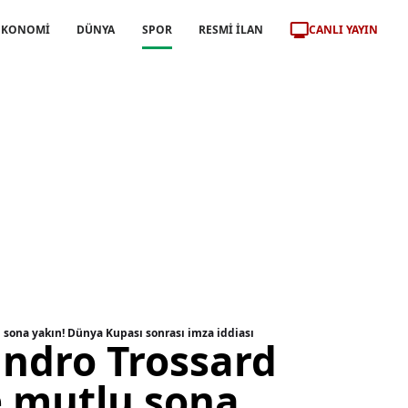
CANLI YAYIN
EKONOMİ
DÜNYA
SPOR
RESMİ İLAN
 sona yakın! Dünya Kupası sonrası imza iddiası
andro Trossard
e mutlu sona