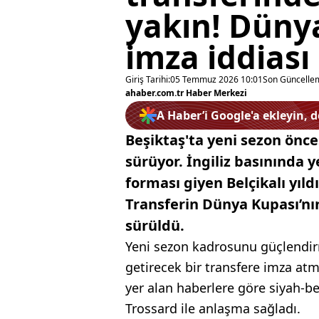
yakın! Düny
imza iddiası
Giriş Tarihi:
05 Temmuz 2026 10:01
Son Güncelle
ahaber.com.tr Haber Merkezi
A Haber’i Google'a ekleyin, 
Beşiktaş'ta yeni sezon önce
sürüyor. İngiliz basınında 
forması giyen Belçikalı yıl
Transferin Dünya Kupası’nı
sürüldü.
Yeni sezon kadrosunu güçlendir
getirecek bir transfere imza atm
yer alan haberlere göre siyah-bey
Trossard ile anlaşma sağladı.