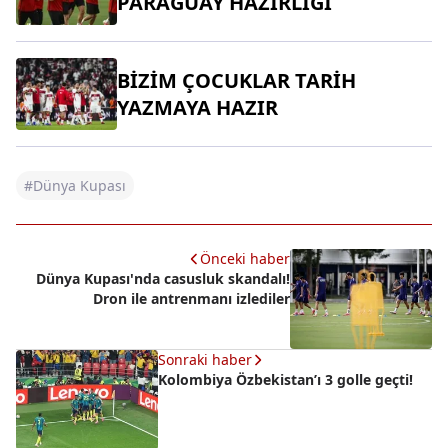
PARAGUAY HAZIRLIĞI
BİZİM ÇOCUKLAR TARİH
YAZMAYA HAZIR
#Dünya Kupası
Önceki haber
Dünya Kupası'nda casusluk skandalı!
Dron ile antrenmanı izlediler
Sonraki haber
Kolombiya Özbekistan’ı 3 golle geçti!