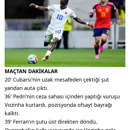
MAÇTAN DAKİKALAR
20' Cubarsi'nin uzak mesafeden çektiği şut
yandan auta çıktı.
36' Pedri'nin ceza sahası içinden yaptığı vuruşu
Vozinha kurtardı, pozisyonda ofsayt bayrağı
kalktı.
39' Ferran'ın şutu üst direkten döndü,
Oyarzabal'ın kafa vuruşunda ise Vozinha gole