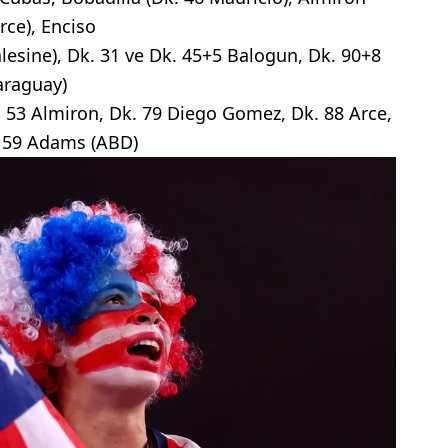
rce), Enciso
alesine), Dk. 31 ve Dk. 45+5 Balogun, Dk. 90+8
araguay)
. 53 Almiron, Dk. 79 Diego Gomez, Dk. 88 Arce,
. 59 Adams (ABD)