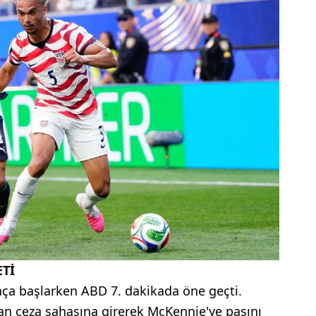
ETİ
 maça başlarken ABD 7. dakikada öne geçti.
ldan ceza sahasına girerek McKennie'ye pasını