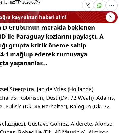
e:
13 Haziran 2026 06:47
doğru kaynaktan haberi alın!
a D Grubu'nun merakla beklenen
 ile Paraguay kozlarını paylaştı. A
dığı grupta kritik öneme sahip
i 4-1 mağlup ederek turnuvaya
çta yaşananlar...
sel Steegstra, Jan de Vries (Hollanda)
ichards, Robinson, Dest (Dk. 72 Weah), Adams,
, Pulisic (Dk. 46 Berhalter), Balogun (Dk. 72
0 Velazquez), Gustavo Gomez, Alderete, Alonso,
ubas, Bobadilla (Dk. 46 Mauricio), Almiron