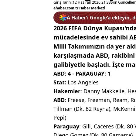
Giriş Tarihi:
12 Haziran 2026 21:33
Son Güncellem
ahaber.com.tr Haber Merkezi
A Haber’i Google'a ekleyin, 
2026 FIFA Dünya Kupası'nd
mücadelesinde ev sahibi ABD
Milli Takımımızın da yer al
karşılaşmada ABD, rakibin
galibiyetle başladı. İşte ma
ABD: 4 - PARAGUAY: 1
Stat:
Los Angeles
Hakemler
: Danny Makkelie, Hes
ABD
: Freese, Freeman, Ream, R
Tillman (Dk. 82 Reyna), McKennie
Pepi)
Paraguay
: Gill, Caceres (Dk. 8
Diego Gomez (Dk. 80 Gamarra), C