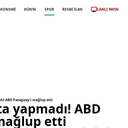
CANLI YAYIN
EKONOMİ
DÜNYA
SPOR
RESMİ İLAN
dı! ABD Paraguay'ı mağlup etti
ata yapmadı! ABD
mağlup etti