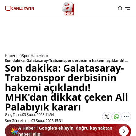
CANLI YAYIN
Haberler
Spor Haberleri
Son dakika: Galatasaray-Trabzonspor derbisinin hakemi açıklandı! MHK'dan dikkat çeken Ali Palabıyık kararı
Son dakika: Galatasaray-
Trabzonspor derbisinin
hakemi açıklandı!
MHK'dan dikkat çeken Ali
Palabıyık kararı
Giriş Tarihi:
03 Şubat 2023 11:54
Son Güncelleme:
03 Şubat 2023 15:31
A Haber’i Google'a ekleyin, doğru kaynaktan
haberi alın!