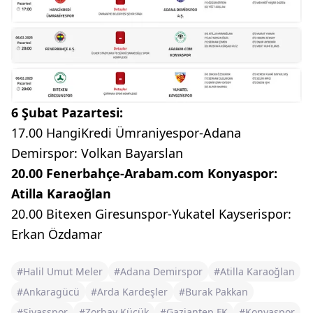
6 Şubat Pazartesi:
17.00 HangiKredi Ümraniyespor-Adana
Demirspor: Volkan Bayarslan
20.00 Fenerbahçe-Arabam.com Konyaspor:
Atilla Karaoğlan
20.00 Bitexen Giresunspor-Yukatel Kayserispor:
Erkan Özdamar
#Halil Umut Meler
#Adana Demirspor
#Atilla Karaoğlan
#Ankaragücü
#Arda Kardeşler
#Burak Pakkan
#Sivasspor
#Zorbay Küçük
#Gaziantep FK
#Konyaspor