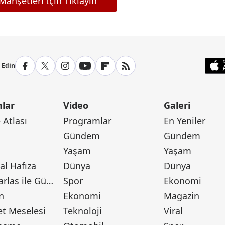
anşetleri İçin Tıklayın
p Edin
lar
Video
Galeri
Atlası
Programlar
En Yeniler
Gündem
Gündem
Yaşam
Yaşam
l Hafıza
Dünya
Dünya
Canan Barlas ile Gündem
Spor
Ekonomi
n
Ekonomi
Magazin
t Meselesi
Teknoloji
Viral