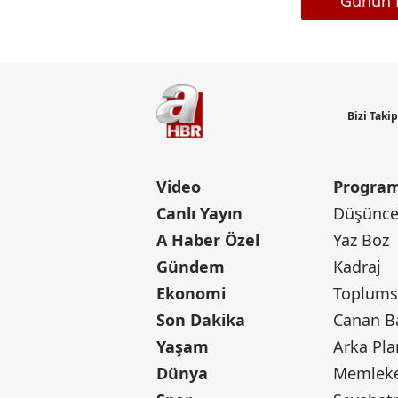
Günün M
Bizi Taki
Video
Program
Canlı Yayın
Düşünce 
A Haber Özel
Yaz Boz
Gündem
Kadraj
Ekonomi
Toplumsa
Son Dakika
Yaşam
Arka Pla
Dünya
Memleke