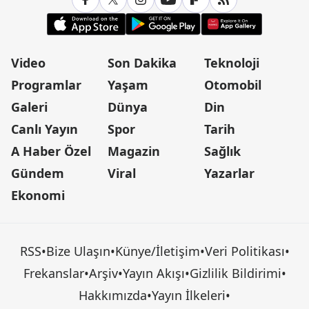
Video
Son Dakika
Teknoloji
Programlar
Yaşam
Otomobil
Galeri
Dünya
Din
Canlı Yayın
Spor
Tarih
A Haber Özel
Magazin
Sağlık
Gündem
Viral
Yazarlar
Ekonomi
RSS
•
Bize Ulaşın
•
Künye/İletişim
•
Veri Politikası
•
Frekanslar
•
Arşiv
•
Yayın Akışı
•
Gizlilik Bildirimi
•
Hakkımızda
•
Yayın İlkeleri
•