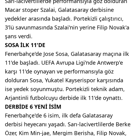
Sarı-lacivertlilerde performansıyla göz dolduran
Macar stoper Szalai, Galatasaray derbisine
yedekler arasında başladı. Portekizli çalıştırıcı,
3'lü savunmasında Szalai'nin yerine Filip Novak'a
şans verdi.
SOSA İLK 11'DE
Fenerbahçe'de Jose Sosa, Galatasaray maçına ilk
11'de başladı. UEFA Avrupa Ligi'nde Antwerp'e
karşı 11'de oynayan ve performansıyla göz
dolduran Sosa, Yukatel Kayserispor karşısında
ise yedek soyunmuştu. Portekizli teknik adam,
Arjantinli futbolcuyu derbide ilk 11'de oynattı.
DERBİDE 6 YENİ İSİM
Fenerbahçe'de 6 isim, ilk defa Galatasaray
derbisi heyecanı yaşadı. Sarı-lacivertlilerde Berke
Özer, Kim Min-jae, Mergim Berisha, Filip Novak,