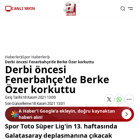
CANLI YAYIN
Haberler
Spor Haberleri
Derbi öncesi Fenerbahçe'de Berke Özer korkuttu
Derbi öncesi
Fenerbahçe'de Berke
Özer korkuttu
Giriş Tarihi:
18 Kasım 2021 13:00
Son Güncelleme:
18 Kasım 2021 13:01
A Haber’i Google'a ekleyin, doğru kaynaktan
haberi alın!
Spor Toto Süper Lig'in 13. haftasında
Galatasaray deplasmanına çıkacak