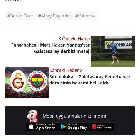
#Berke Özer
#Altay Bayındır
#Valencia
Önceki Haber
Fenerbahçeli Mert Hakan Yandaş'tan
Galatasaray derbisi mesajı
Sonraki Haber
Son dakika | Galatasaray Fenerbahçe
derbisinin hakemi belli oldu
Mobil uygulamalarımızı indirin