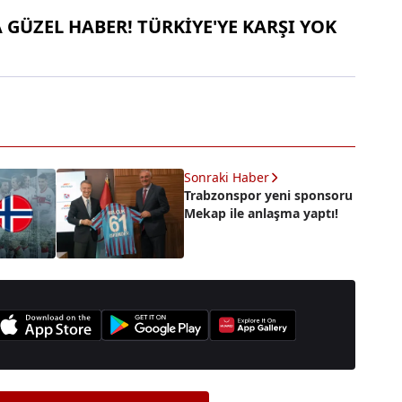
A GÜZEL HABER! TÜRKİYE'YE KARŞI YOK
Sonraki Haber
Trabzonspor yeni sponsoru
Mekap ile anlaşma yaptı!