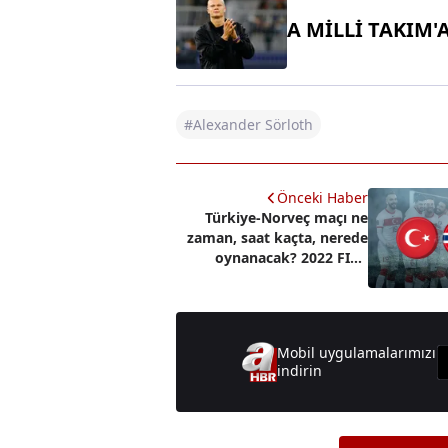
A MİLLİ TAKIM'
#Alexander Sörloth
Önceki Haber
Türkiye-Norveç maçı ne
zaman, saat kaçta, nerede
oynanacak? 2022 FIFA
Dünya Kupası milli maç
hangi kanalda?
Mobil uygulamalarımızı
indirin