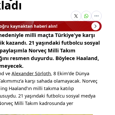
ladı
doğru kaynaktan haberi alın!
 nedeniyle milli maçta Türkiye'ye karşı
k kazandı. 21 yaşındaki futbolcu sosyal
paylaşımla Norveç Milli Takım
ını resmen duyurdu. Böylece Haaland,
emeyecek.
and ve
Alexander Sörloth
, 8 Ekim'de Dünya
 Takımımız'a karşı sahada olamayacak. Norveç
ling Haaland'ın milli takıma katılıp
usuydu. 21 yaşındaki futbolcu sosyal medya
Norveç Milli Takım kadrosunda yer