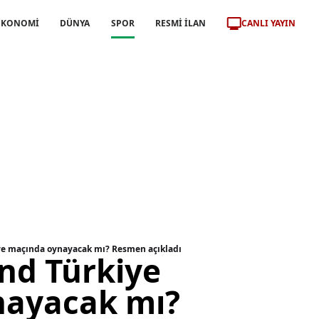
CANLI YAYIN
EKONOMİ
DÜNYA
SPOR
RESMİ İLAN
ye maçında oynayacak mı? Resmen açıkladı
nd Türkiye
nayacak mı?