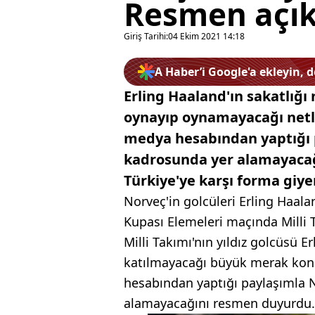
Resmen açık
Giriş Tarihi:
04 Ekim 2021 14:18
A Haber’i Google'a ekleyin, 
Erling Haaland'ın sakatlığı
oynayıp oynamayacağı netli
medya hesabından yaptığı 
kadrosunda yer alamayacağ
Türkiye'ye karşı forma giy
Norveç'in golcüleri Erling Haal
Kupası Elemeleri maçında Milli
Milli Takımı'nın yıldız golcüsü Er
katılmayacağı büyük merak kon
hesabından yaptığı paylaşımla 
alamayacağını resmen duyurdu.