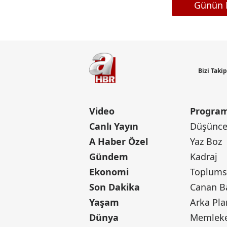
Günün M
Bizi Taki
Video
Program
Canlı Yayın
Düşünce 
A Haber Özel
Yaz Boz
Gündem
Kadraj
Ekonomi
Toplumsa
Son Dakika
Yaşam
Arka Pla
Dünya
Memleke