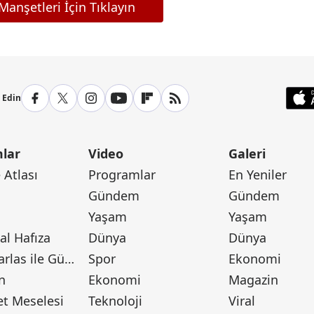
anşetleri İçin Tıklayın
p Edin
lar
Video
Galeri
Atlası
Programlar
En Yeniler
Gündem
Gündem
Yaşam
Yaşam
l Hafıza
Dünya
Dünya
Canan Barlas ile Gündem
Spor
Ekonomi
n
Ekonomi
Magazin
t Meselesi
Teknoloji
Viral