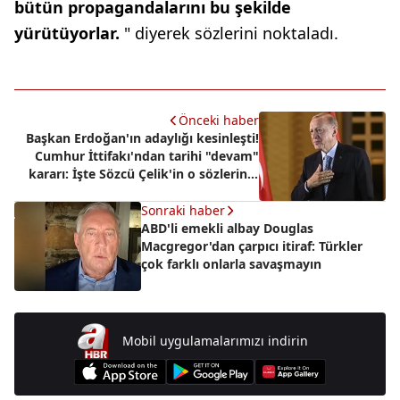
bütün propagandalarını bu şekilde
yürütüyorlar.
" diyerek sözlerini noktaladı.
Önceki haber
Başkan Erdoğan'ın adaylığı kesinleşti!
Cumhur İttifakı'ndan tarihi "devam"
kararı: İşte Sözcü Çelik'in o sözlerinin
perde arkası
Sonraki haber
ABD'li emekli albay Douglas
Macgregor'dan çarpıcı itiraf: Türkler
çok farklı onlarla savaşmayın
Mobil uygulamalarımızı indirin