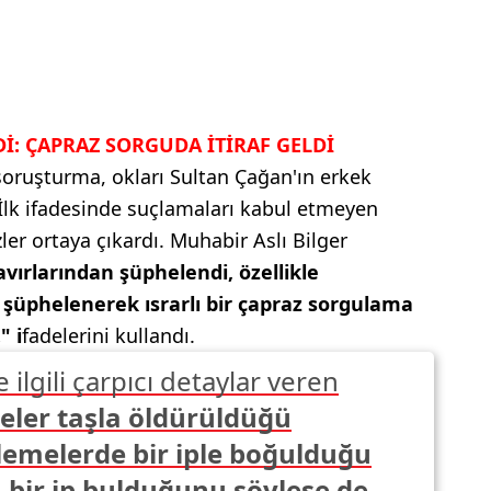
RDİ: ÇAPRAZ SORGUDA İTİRAF GELDİ
i soruşturma, okları Sultan Çağan'ın erkek
 İlk ifadesinde suçlamaları kabul etmeyen
ler ortaya çıkardı. Muhabir Aslı Bilger
tavırlarından şüphelendi, özellikle
 şüphelenerek ısrarlı bir çapraz sorgulama
" i
fadelerini kullandı.
e ilgili çarpıcı detaylar veren
meler taşla öldürüldüğü
emelerde bir iple boğulduğu
a bir ip bulduğunu söylese de