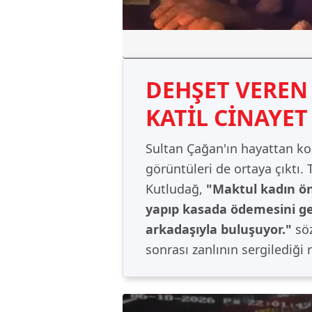
DEHŞET VEREN
KATİL CİNAYET
Sultan Çağan'ın hayattan k
görüntüleri de ortaya çıktı. 
Kutludağ,
"Maktul kadın önc
yapıp kasada ödemesini ge
arkadaşıyla buluşuyor."
sö
sonrası zanlının sergilediği 