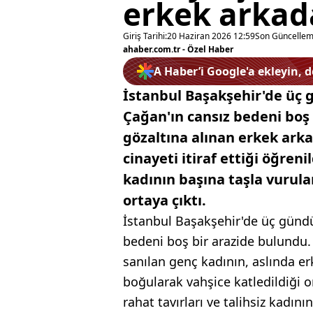
erkek arkada
Giriş Tarihi:
20 Haziran 2026 12:59
Son Güncellem
ahaber.com.tr - Özel Haber
A Haber’i Google'a ekleyin, 
İstanbul Başakşehir'de üç 
Çağan'ın cansız bedeni boş
gözaltına alınan erkek ark
cinayeti itiraf ettiği öğreni
kadının başına taşla vurula
ortaya çıktı.
İstanbul Başakşehir'de üç gündü
bedeni boş bir arazide bulundu.
sanılan genç kadının, aslında e
boğularak vahşice katledildiği or
rahat tavırları ve talihsiz kadı