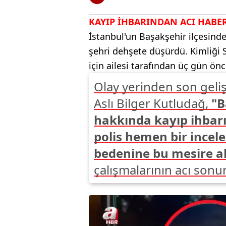
KAYIP İHBARINDAN ACI HABE
İstanbul'un Başakşehir ilçesind
şehri dehşete düşürdü. Kimliği S
için ailesi tarafından üç gün önc
Olay yerinden son geli
Aslı Bilger Kutludağ,
"B
hakkında kayıp ihbarı
polis hemen bir incele
bedenine bu mesire al
çalışmalarının acı sonu