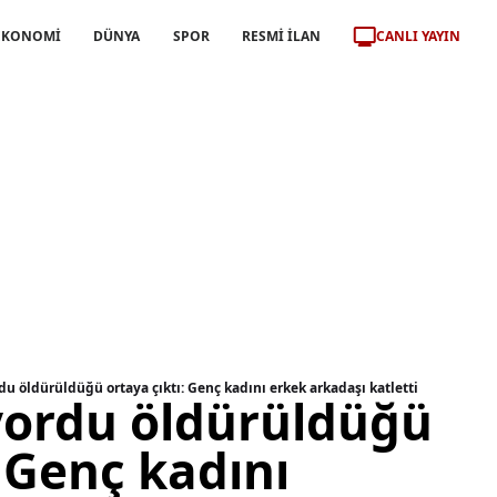
CANLI YAYIN
EKONOMİ
DÜNYA
SPOR
RESMİ İLAN
du öldürüldüğü ortaya çıktı: Genç kadını erkek arkadaşı katletti
ıyordu öldürüldüğü
: Genç kadını