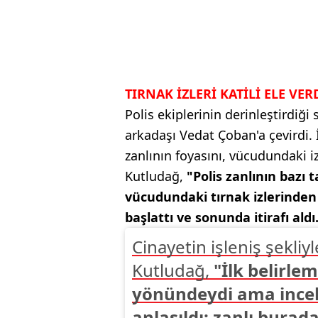
TIRNAK İZLERİ KATİLİ ELE VE
Polis ekiplerinin derinleştirdiğ
arkadaşı Vedat Çoban'a çevirdi.
zanlının foyasını, vücudundaki iz
Kutludağ,
"Polis zanlının bazı 
vücudundaki tırnak izlerinden
başlattı ve sonunda itirafı aldı.
Cinayetin işleniş şekliyl
Kutludağ,
"İlk belirle
yönündeydi ama incel
anlaşıldı; zanlı burad