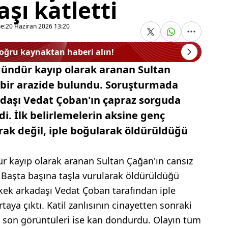
şı katletti
e:
20 Haziran 2026 13:20
doğru kaynaktan haberi alın!
gündür kayıp olarak aranan Sultan
 bir arazide bulundu. Soruşturmada
adaşı Vedat Çoban'ın çapraz sorguda
ldi. İlk belirlemelerin aksine genç
rak değil, iple boğularak öldürüldüğü
r kayıp olarak aranan Sultan Çağan'ın cansız
 Başta başına taşla vurularak öldürüldüğü
rkek arkadaşı Vedat Çoban tarafından iple
taya çıktı. Katil zanlısının cinayetten sonraki
nın son görüntüleri ise kan dondurdu. Olayın tüm