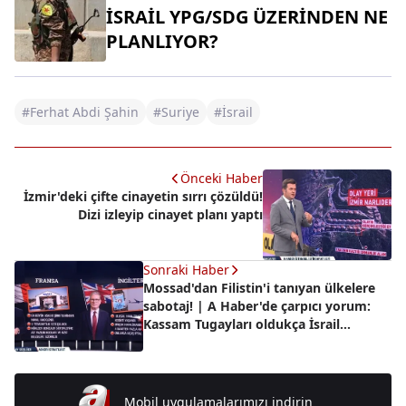
İSRAİL YPG/SDG ÜZERİNDEN NE
PLANLIYOR?
#Ferhat Abdi Şahin
#Suriye
#İsrail
Önceki Haber
İzmir'deki çifte cinayetin sırrı çözüldü!
Dizi izleyip cinayet planı yaptı
Sonraki Haber
Mossad'dan Filistin'i tanıyan ülkelere
sabotaj! | A Haber'de çarpıcı yorum:
Kassam Tugayları oldukça İsrail
Gazze'yi ele geçiremez
Mobil uygulamalarımızı indirin