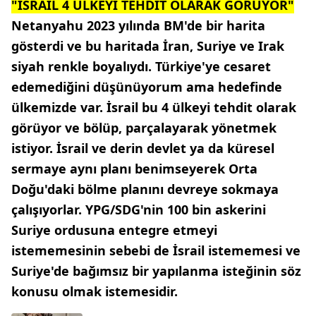
"İSRAİL 4 ÜLKEYİ TEHDİT OLARAK GÖRÜYOR"
Netanyahu 2023 yılında BM'de bir harita
gösterdi ve bu haritada İran, Suriye ve Irak
siyah renkle boyalıydı. Türkiye'ye cesaret
edemediğini düşünüyorum ama hedefinde
ülkemizde var. İsrail bu 4 ülkeyi tehdit olarak
görüyor ve bölüp, parçalayarak yönetmek
istiyor. İsrail ve derin devlet ya da küresel
sermaye aynı planı benimseyerek Orta
Doğu'daki bölme planını devreye sokmaya
çalışıyorlar. YPG/SDG'nin 100 bin askerini
Suriye ordusuna entegre etmeyi
istememesinin sebebi de İsrail istememesi ve
Suriye'de bağımsız bir yapılanma isteğinin söz
konusu olmak istemesidir.