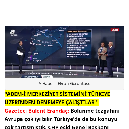
A Haber - Ekran Görüntüsü
"ADEM-İ MERKEZİYET SİSTEMİNİ TÜRKİYE
ÜZERİNDEN DENEMEYE ÇALIŞTILAR "
Gazeteci Bülent Erandaç:
Bölünme tezgahını
Avrupa çok iyi bilir. Türkiye'de de bu konuyu
çok tartışmıştık. CHP eski Genel Başkanı