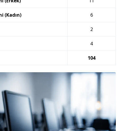
i (Erkek)
11
i (Kadın)
6
2
4
104