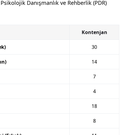
 Psikolojik Danışmanlık ve Rehberlik (PDR)
Kontenjan
ek)
30
ın)
14
7
4
18
8