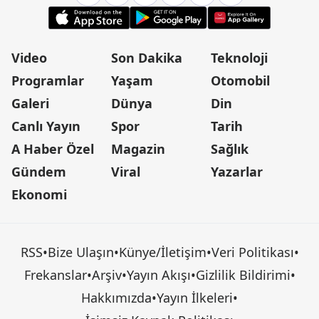
Video
Son Dakika
Teknoloji
Programlar
Yaşam
Otomobil
Galeri
Dünya
Din
Canlı Yayın
Spor
Tarih
A Haber Özel
Magazin
Sağlık
Gündem
Viral
Yazarlar
Ekonomi
RSS
•
Bize Ulaşın
•
Künye/İletişim
•
Veri Politikası
•
Frekanslar
•
Arşiv
•
Yayın Akışı
•
Gizlilik Bildirimi
•
Hakkımızda
•
Yayın İlkeleri
•