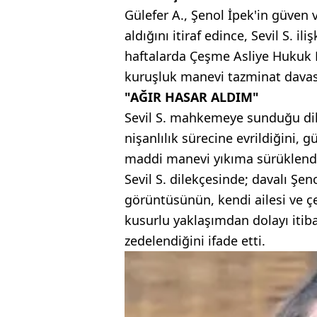
Gülefer A., Şenol İpek'in güven
aldığını itiraf edince, Sevil S. il
haftalarda Çeşme Asliye Hukuk 
kuruşluk manevi tazminat davası
"AĞIR HASAR ALDIM"
Sevil S. mahkemeye sunduğu dilek
nişanlılık sürecine evrildiğini, 
maddi manevi yıkıma sürüklendiğ
Sevil S. dilekçesinde; davalı Şeno
görüntüsünün, kendi ailesi ve çev
kusurlu yaklaşımdan dolayı iti
zedelendiğini ifade etti.