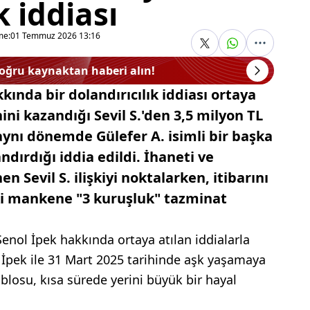
k iddiası
me:
01 Temmuz 2026 13:16
doğru kaynaktan haberi alın!
ında bir dolandırıcılık iddiası ortaya
nini kazandığı Sevil S.'den 3,5 milyon TL
 aynı dönemde Gülefer A. isimli bir başka
ndırdığı iddia edildi. İhaneti ve
 Sevil S. ilişkiyi noktalarken, itibarını
ki mankene "3 kuruşluk" tazminat
nol İpek hakkında ortaya atılan iddialarla
 İpek ile 31 Mart 2025 tarihinde aşk yaşamaya
ablosu, kısa sürede yerini büyük bir hayal