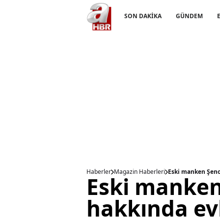
SON DAKİKA
GÜNDEM
Haberler
Magazin Haberleri
Eski manken Şenol
Eski manken
hakkında evl