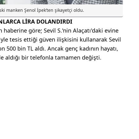
 eski manken Şenol İpek’ten şikayetçi oldu.
ONLARCA LİRA DOLANDIRDI
aberine göre; Sevil S.'nin Alaçatı'daki evine
yle tesis ettiği güven ilişkisini kullanarak Sevil
yon 500 bin TL aldı. Ancak genç kadının hayatı,
de aldığı bir telefonla tamamen değişti.