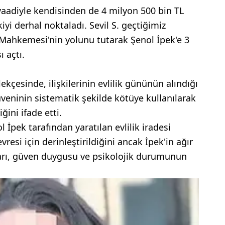
 vaadiyle kendisinden de 4 milyon 500 bin TL
işkiyi derhal noktaladı. Sevil S. geçtiğimiz
Mahkemesi'nin yolunu tutarak Şenol İpek'e 3
 açtı.
çesinde, ilişkilerinin evlilik gününün alındığı
güveninin sistematik şekilde kötüye kullanılarak
ini ifade etti.
l İpek tarafından yaratılan evlilik iradesi
resi için derinleştirildiğini ancak İpek'in ağır
barı, güven duygusu ve psikolojik durumunun