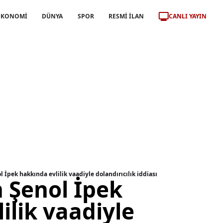
CANLI YAYIN
EKONOMİ
DÜNYA
SPOR
RESMİ İLAN
 İpek hakkında evlilik vaadiyle dolandırıcılık iddiası
 Şenol İpek
ilik vaadiyle