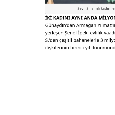
Sevil S. isimli kadın,
İKİ KADINI AYNI ANDA MİLY
Günaydın'dan Armağan Yılmaz'ın h
yerleşen Şenol İpek, evlilik vaadi
S.'den çeşitli bahanelerle 3 mil
ilişkilerinin birinci yıl dönümün