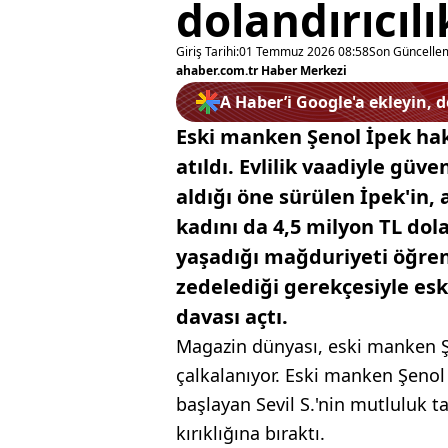
dolandırıcılı
Giriş Tarihi:
01 Temmuz 2026 08:58
Son Güncelle
ahaber.com.tr Haber Merkezi
A Haber’i Google'a ekleyin, 
Eski manken Şenol İpek hakk
atıldı. Evlilik vaadiyle güve
aldığı öne sürülen İpek'in,
kadını da 4,5 milyon TL dola
yaşadığı mağduriyeti öğrenen
zedelediği gerekçesiyle es
davası açtı.
Magazin dünyası, eski manken Şe
çalkalanıyor. Eski manken Şenol
başlayan Sevil S.'nin mutluluk t
kırıklığına bıraktı.