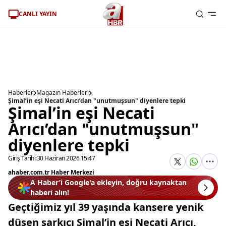
CANLI YAYIN
Haberler
Magazin Haberleri
Şimal’in eşi Necati Arıcı’dan "unutmuşsun" diyenlere tepki
Şimal’in eşi Necati
Arıcı’dan "unutmuşsun"
diyenlere tepki
Giriş Tarihi:
30 Haziran 2026 15:47
ahaber.com.tr Haber Merkezi
A Haber’i Google'a ekleyin, doğru kaynaktan
haberi alın!
Geçtiğimiz yıl 39 yaşında kansere yenik
düşen şarkıcı Şimal’in eşi Necati Arıcı,