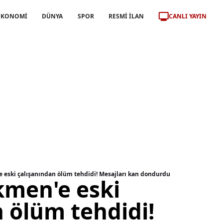
CANLI YAYIN
EKONOMİ
DÜNYA
SPOR
RESMİ İLAN
 eski çalışanından ölüm tehdidi! Mesajları kan dondurdu
men'e eski
 ölüm tehdidi!