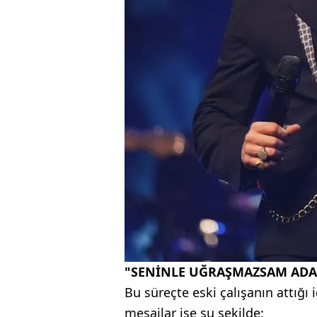
"SENİNLE UĞRAŞMAZSAM ADA
Bu süreçte eski çalışanın attığı 
mesajlar ise şu şekilde: