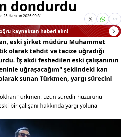
an dondurdu
e:
25 Haziran 2026 09:31
doğru kaynaktan haberi alın!
men, eski şirket müdürü Muhammet
tik olarak tehdit ve tacize uğradığı
rdu. İş akdi feshedilen eski çalışanının
ninle uğraşacağım" şeklindeki kan
 olarak sunan Türkmen, yargı sürecini
Gökhan Türkmen, uzun süredir huzurunu
eski bir çalışanı hakkında yargı yoluna