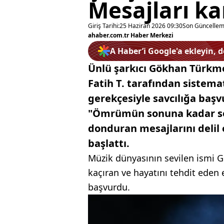
Mesajları k
Giriş Tarihi:
25 Haziran 2026 09:30
Son Güncellem
ahaber.com.tr Haber Merkezi
A Haber’i Google'a ekleyin, 
Ünlü şarkıcı Gökhan Türk
Fatih T. tarafından sistema
gerekçesiyle savcılığa başvu
"Ömrümün sonuna kadar se
donduran mesajlarını delil
başlattı.
Müzik dünyasının sevilen ismi 
kaçıran ve hayatını tehdit eden 
başvurdu.