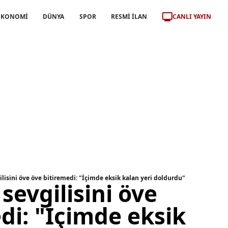
CANLI YAYIN
EKONOMİ
DÜNYA
SPOR
RESMİ İLAN
lisini öve öve bitiremedi: "İçimde eksik kalan yeri doldurdu"
sevgilisini öve
di: "İçimde eksik