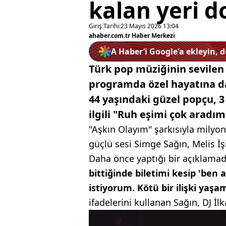
kalan yeri d
Giriş Tarihi:
23 Mayıs 2026 13:04
ahaber.com.tr Haber Merkezi
A Haber’i Google'a ekleyin, 
Türk pop müziğinin sevilen 
programda özel hayatına d
44 yaşındaki güzel popçu, 3 
ilgili "Ruh eşimi çok arad
"Aşkın Olayım" şarkısıyla milyo
güçlü sesi Simge Sağın, Melis İ
Daha önce yaptığı bir açıklama
bittiğinde biletimi kesip 'be
istiyorum. Kötü bir ilişki y
ifadelerini kullanan Sağın, DJ İl