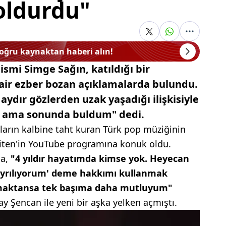
oldurdu"
doğru kaynaktan haberi alın!
ismi Simge Sağın, katıldığı bir
air ezber bozan açıklamalarda bulundu.
aydır gözlerden uzak yaşadığı ilişkisiyle
ım ama sonunda buldum" dedi.
nların kalbine taht kuran Türk pop müziğinin
şiten'in YouTube programına konuk oldu.
da,
"4 yıldır hayatımda kimse yok. Heyecan
n ayrılıyorum' deme hakkımı kullanmak
aşamaktansa tek başıma daha mutluyum"
kay Şencan ile yeni bir aşka yelken açmıştı.