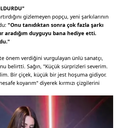
DOLDURDU"
artırdığını gizlemeyen popçu, yeni şarkılarının
ldu:
"Onu tanıdıktan sonra çok fazla şarkı
dır aradığım duyguyu bana hediye etti.
du."
ete önem verdiğini vurgulayan ünlü sanatçı,
u belirtti. Sağın, "Küçük sürprizleri severim.
lim. Bir çiçek, küçük bir jest hoşuma gidiyor.
esafe koyarım" diyerek kırmızı çizgilerini