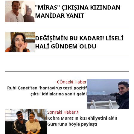
"MİRAS" ÇIKIŞINA KIZINDAN
MANİDAR YANIT
DEĞİŞİMİN BU KADARI! LİSELİ
HALİ GÜNDEM OLDU
Önceki Haber
Ruhi Çenet’ten 'hantavirüs testi pozitif
çıktı' iddialarına yanıt geldi
Sonraki Haber
Kobra Murat'ın kızı ehliyetini aldı!
Gururunu böyle paylaştı